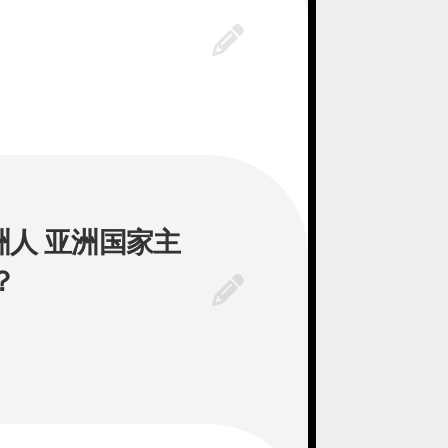
洲人 亚洲国家主
？