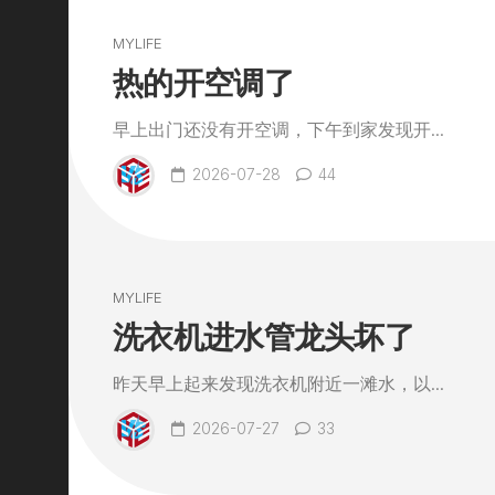
MYLIFE
热的开空调了
早上出门还没有开空调，下午到家发现开...
2026-07-28
44
MYLIFE
洗衣机进水管龙头坏了
昨天早上起来发现洗衣机附近一滩水，以...
2026-07-27
33