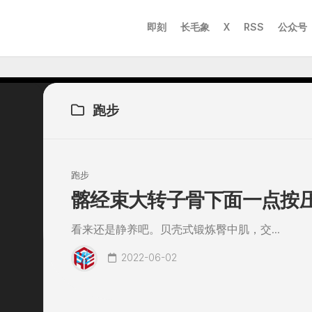
即刻
长毛象
X
RSS
公众号
跑步
跑步
髂经束大转子骨下面一点按
看来还是静养吧。贝壳式锻炼臀中肌，交...
2022-06-02