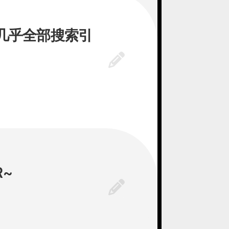
，几乎全部搜索引
R~