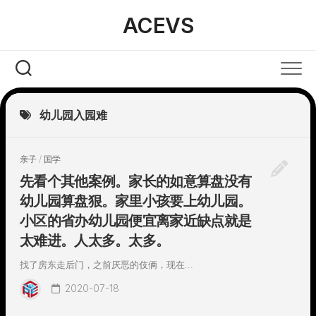
Skip
ACEVS
to
content
幼儿园入园难
亲子
/
国学
先看个其他案例。家长的如意算盘没有
幼儿园算盘狠。家里小孩要上幼儿园。
小区的省办幼儿园便宜离家近缺点就是
太难进。人太多。太多。
找了房东走后门，之前厌恶的伎俩，现在...
2020-07-18