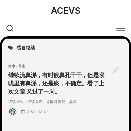
Skip
ACEVS
to
content
感冒继续
健康
/
养生
继续流鼻涕，有时候鼻孔干干，但是喉
咙里有鼻涕，还是痰，不确定。看了上
次文章 又过了一周。
继续吃药，继续头孢。肯能是鼻炎，鼻窦...
2023-12-07