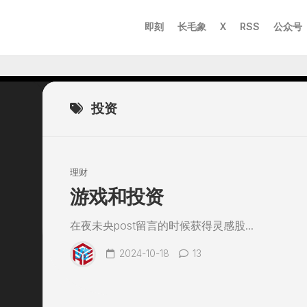
即刻
长毛象
X
RSS
公众号
投资
理财
游戏和投资
在夜未央post留言的时候获得灵感股...
2024-10-18
13