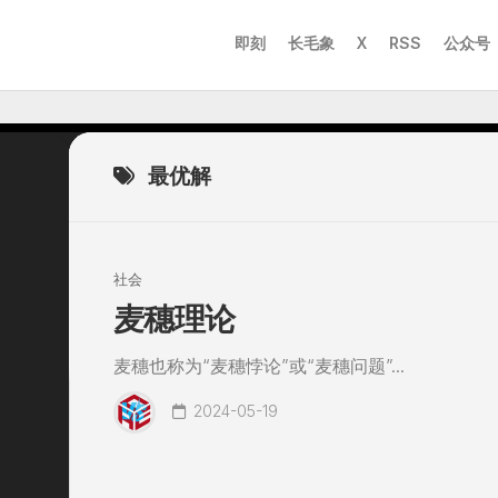
即刻
长毛象
X
RSS
公众号
最优解
社会
麦穗理论
麦穗也称为“麦穗悖论”或“麦穗问题”...
2024-05-19