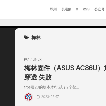
即刻
长毛象
X
RSS
公众号
梅林
FRP
/
LINUX
梅林固件（ASUS AC86U）
穿透 失败
frps端20的版本才行.试了2个都...
2023-03-17