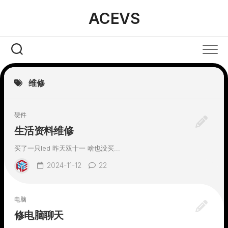
Skip
ACEVS
to
content
维修
硬件
生活资料维修
买了一只led 昨天双十一 啥也没买...
2024-11-12
22
电脑
修电脑聊天