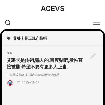
Skip
ACEVS
to
content
艾璐卡是正规产品吗
打假
艾璐卡是传销,骗人的.百度贴吧,发帖直
接被删.希望不要有更多人上当.
中国药监局备案 国产非特殊用途化妆品...
2019-05-28