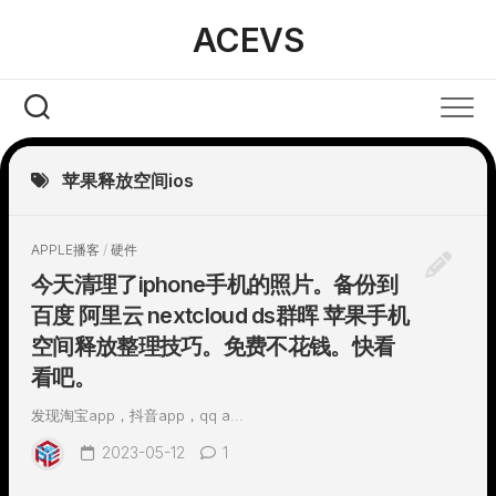
Skip
ACEVS
to
content
苹果释放空间ios
APPLE播客
/
硬件
今天清理了iphone手机的照片。备份到
百度 阿里云 nextcloud ds群晖 苹果手机
空间释放整理技巧。免费不花钱。快看
看吧。
发现淘宝app，抖音app，qq a...
2023-05-12
1