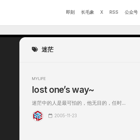
即刻
长毛象
X
RSS
公众号
迷茫
MYLIFE
lost one’s way~
迷茫中的人是最可怕的，他无目的，任时...
2005-11-23