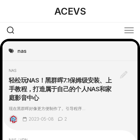
Skip
ACEVS
to
content
nas
NAS
轻松玩NAS！黑群晖7.1保姆级安装、上
手教程，打造属于自己的个人NAS和家
庭影音中心
现在黑群晖好像更方便制作了。引导程序...
2023-05-08
2
NAS
/
VPN