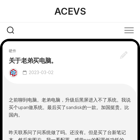
Skip
ACEVS
to
content
硬件
关于老弟买电脑。
2023-03-02
之前聊到电脑。老弟电脑，升级后黑屏进入不了系统。我说
买个upan做系统。最后买了sandisk的一款。加国挺贵。比
国内。
昨天联系问了问系统做了吗。还没有。但是买了台新笔记
本。然后发图片，我一看配置。感觉nas的配置低功耗的