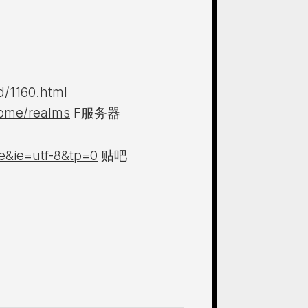
d/1160.html
come/realms
F服务器
e&ie=utf-8&tp=0
贴吧