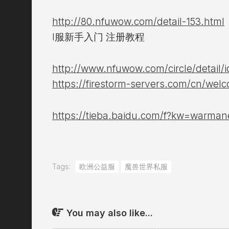
http://80.nfuwow.com/detail-153.html
I服新手入门 注册教程
http://www.nfuwow.com/circle/detail/i
https://firestorm-servers.com/cn/wel
https://tieba.baidu.com/f?kw=warman
Tags:
欧洲公益服
魔兽世界私服
You may also like...