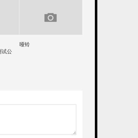
哑铃
放测试公