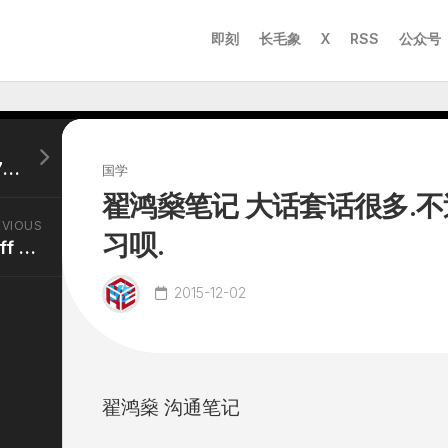
即刻
长毛象
X
RSS
公众号
乐视的售后，高维，4006782633 010-67850166不负责任。流程有问题。
国学
翟鸿燊笔记 大话套话很多.
EVIOUS
习呗.
投资资金曲线制作 用swiff chart pro
2015-12-02
翟鸿燊 沟通
笔记