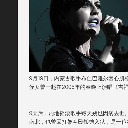
9月19日，内蒙古歌手布仁巴雅尔因心肌
侄女曾一起在2006年的春晚上演唱《吉
9天后，内地摇滚歌手臧天朔也因病去世
南北，也曾因打架斗殴锒铛入狱，是一位