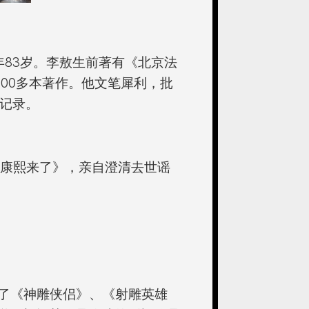
年83岁。李敖生前著有《北京法
100多本著作。他文笔犀利，批
史记录。
《康熙来了》，亲自澄清去世谣
了《神雕侠侣》、《射雕英雄