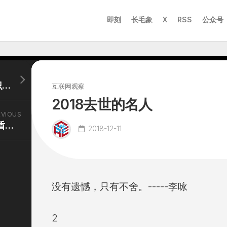
即刻
长毛象
X
RSS
公众号
公安局总结的30条法律常识颠覆你的认识 看看吧
互联网观察
2018去世的名人
EVIOUS
歧路亡羊 和兴趣广泛 矛盾吗？
2018-12-11
没有遗憾，只有不舍。
-----李咏
2