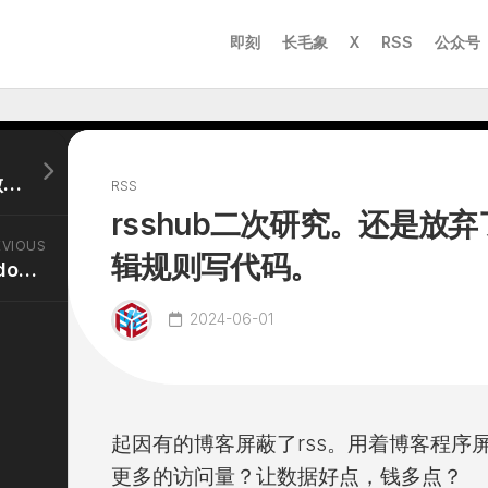
即刻
长毛象
X
RSS
公众号
最近开始阅读 如何找到想做的事
RSS
rsshub二次研究。还是放
EVIOUS
辑规则写代码。
freshrss 代码部署成功 docker失败
2024-06-01
起因有的博客屏蔽了rss。用着博客程序屏
更多的访问量？让数据好点，钱多点？