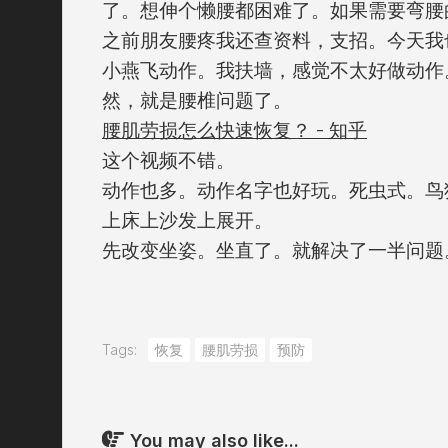
了。想伸个懒腰都困难了。如果需要弯腰
之前朋友腰疼我还查资料，支招。今天我
小燕飞动作。我扶墙，感觉不太好做动作
然，就是腰椎问题了。
腰肌劳损怎么快速恢复？ - 知乎
这个视频不错。
动作也多。动作名字也好玩。死虫式。鸟
上床上沙发上展开。
先改变坐姿。坐直了。就解决了一半问题
Tags:
恢复
腰肌劳损
预防
You may also like...