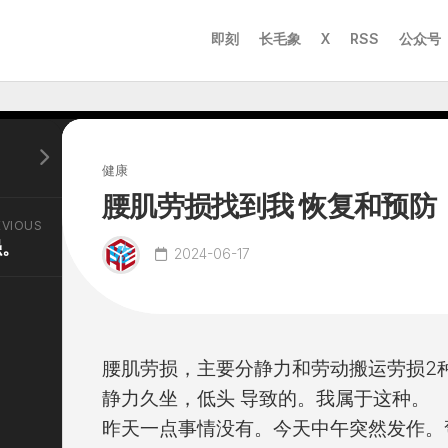
即刻
长毛象
X
RSS
公众号
健康
腰肌劳损找到我 恢复和预防
EVIOUS
强。
2024-06-17
腰肌劳损，主要分静力和劳动搬运劳损2
静力久坐，低头 导致的。我属于这种。
昨天一点事情没有。今天中午突然发作。