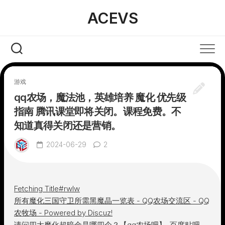
Skip
ACEVS
to
content
游戏
qq农场，魔法池，英雄培养 魔化 优先级
指南 腾讯课堂即将关闭。课程免费。不
知道真得关闭还是营销。
2024-06-29
2
Fetching Title#rwlw
所有魔化三国守卫所需黑魔晶一览表 - QQ农场交流区 - QQ
农牧场 - Powered by Discuz!
请问四大魔化超暗金是哪四个？【qq农场吧】_百度贴吧