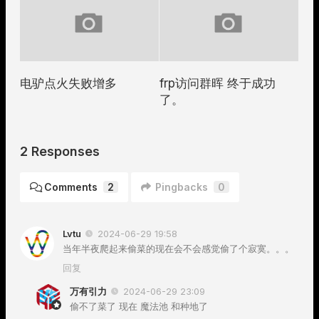
电驴点火失败增多
frp访问群晖 终于成功
了。
2 Responses
Comments
2
Pingbacks
0
Lvtu
2024-06-29 19:58
当年半夜爬起来偷菜的现在会不会感觉偷了个寂寞。。。
回复
万有引力
2024-06-29 23:09
偷不了菜了 现在 魔法池 和种地了