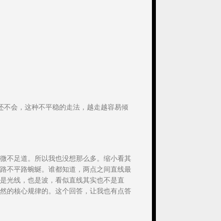
还不会，这种不平稳的走法，越走越容易倾
微不足道。所以我也没想那么多。缩小看其
路不平路蜿蜒。谁都知道，两点之间直线最
是光线，也是波，看似直线其实也不是直
然的核心规律的。这个回答，让我也有点答