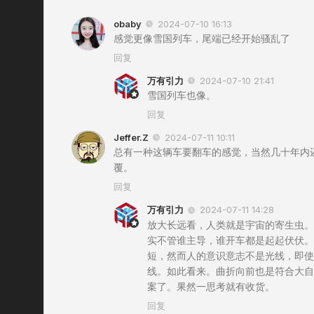
obaby
2024-07-10 16:13
感觉更像雪国列车，尾端已经开始骚乱了
回复
万有引力
2024-07-10 21:41
雪国列车也像。
回复
Jeffer.Z
2024-07-11 10:11
总有一种这辆车要翻车的感觉，当然几十年内
覆。
回复
万有引力
2024-07-11 14:28
放大长远看，人类就是宇宙的寄生虫。
实不管谁主导，谁开车都是起起伏伏。
短，然而人的意识意志不是光线，即使
线。如此看来。曲折向前也是符合大自
案了。果然一思考就有收货。
回复