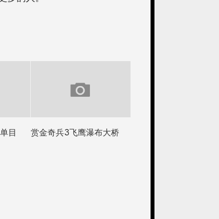
简单目
赏金奇兵3飞鹰瀑布大桥