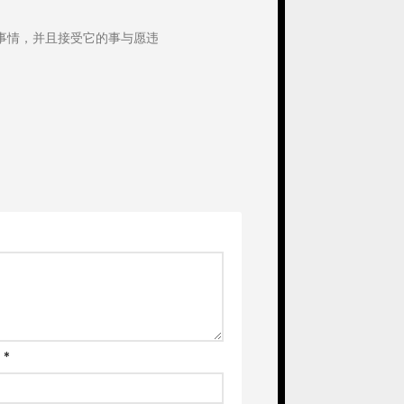
事情，并且接受它的事与愿违
箱
*