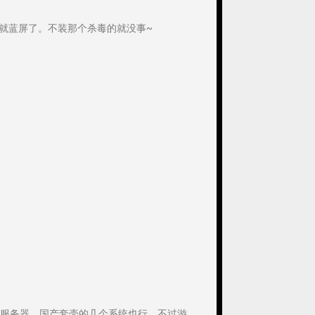
就蓝屏了。不装那个杀毒的就没事~
合做服务器，国产套壳的几个系统也行，不过游