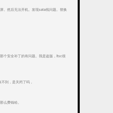
屏。然后无法开机。发现sata线问题。替换
个安全补丁的有问题。我是盗版，ltsc很
我拉取不到，是关闭了吗，
那么费钱哈。