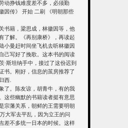
劳动挣钱难度差不多，必须勤
因传》 开始 二刷 《明朝那些
关书籍，梁思成，林徽因等，他
有了解。《再别康桥》，再读起
陆小曼赶时间坐飞机去听林徽因
自己写好了挽歌。这本书的阅读
茨·斯坦纳手中，接过了这份迟到
证书。刚好，信息的茧房推荐了
归西.
象了。陈友谅，胡青牛，有的我
。这些幽默的书籍读者挺有意思
是宗藩关系，朝鲜的王需要明朝
0万大军去平乱，因为立王的问
吉差不多统一日本的时候。这样