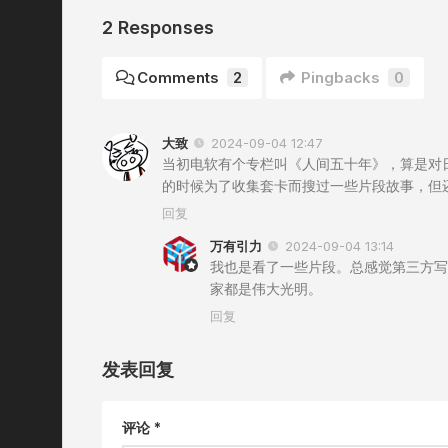
2 Responses
Comments
2
Pingbacks
0
大致
2024-09-04 12:47
当初电软有个专栏叫《人间五十年》，算是对
的时候为了收集套卡而搜过一些片段故事，但
回复
万有引力
2024-09-04 13:14
我也是看了一些片段。总感觉第三方写
家都是伟大光明。
回复
发表回复
评论
*