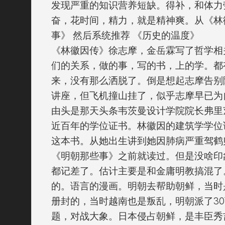
发现严重的知识营养短缺。得补，和体力
奋，花时间，精力，就是精神爽。从《林徽
事》 然后系统推荐 《历史的温度》
《林徽因传》徐志摩，金岳霖写了哲学相
们的关系，做的事，写的书，上的学。都
来，没有那么洒脱了。倒是想起志摩告别
讲座，但飞机撞山挂了，似乎志摩早已为
由头是那天头条韦茨曼设计学院院长弗里
近百年的学位证书。林徽因的建筑学学位
这本书。从她出生讲到她因肺病严重驾鹤
《明朝那些事》之前就读过。但是没啥印
都记差了。估计主要是和金庸明教搞混了
的。语言的漫画。明朝去帮助朝鲜，当时
册封的，当时越南也是叛乱，明朝派了3
题，对战大象。日本侵占朝鲜，是丰臣秀