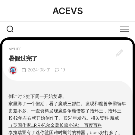
Skip
ACEVS
to
content
MYLIFE
暑假过完了
2024-08-31
19
倒计时 2娃下周一开始复课。
家里蹲了一个假期，看了魔戒三部曲。发现和魔兽争霸编年
史差不多。一查资料发现魔兽争霸借鉴了指环王，指环王
1942年左右就开始创作了。1954年发布。相关资料
魔戒
（英国作家J.R.R.托尔金著长篇小说）_百度百科
泰拉瑞亚有了迷你鲨困难时期前的神器，boss好打多了。