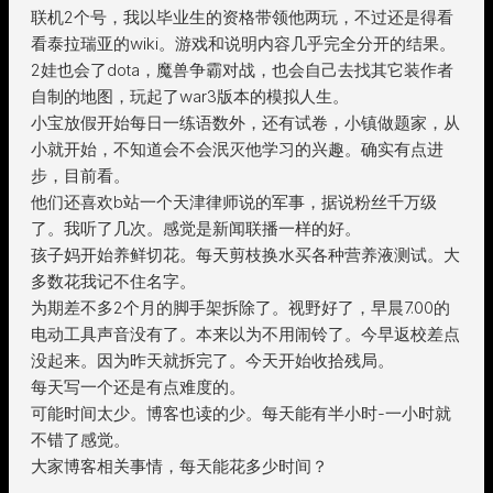
联机2个号，我以毕业生的资格带领他两玩，不过还是得看
看泰拉瑞亚的wiki。游戏和说明内容几乎完全分开的结果。
2娃也会了dota，魔兽争霸对战，也会自己去找其它装作者
自制的地图，玩起了war3版本的模拟人生。
小宝放假开始每日一练语数外，还有试卷，小镇做题家，从
小就开始，不知道会不会泯灭他学习的兴趣。确实有点进
步，目前看。
他们还喜欢b站一个天津律师说的军事，据说粉丝千万级
了。我听了几次。感觉是新闻联播一样的好。
孩子妈开始养鲜切花。每天剪枝换水买各种营养液测试。大
多数花我记不住名字。
为期差不多2个月的脚手架拆除了。视野好了，早晨7.00的
电动工具声音没有了。本来以为不用闹铃了。今早返校差点
没起来。因为昨天就拆完了。今天开始收拾残局。
每天写一个还是有点难度的。
可能时间太少。博客也读的少。每天能有半小时-一小时就
不错了感觉。
大家博客相关事情，每天能花多少时间？