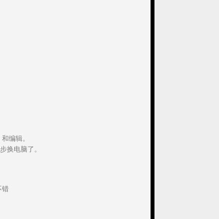
。和编辑。
步换电脑了。
不错