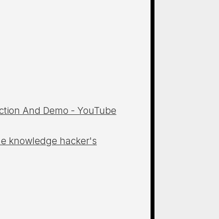
。
duction And Demo - YouTube
The knowledge hacker's