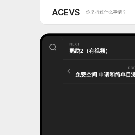
Skip
to
ACEVS
你坚持过什么事情？
content
NEXT
鹦鹉2（有视频）
PR