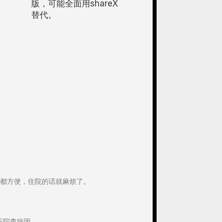
版，可能全面用shareX
替代。
都方便，住院的话就麻烦了。
医院查病因。