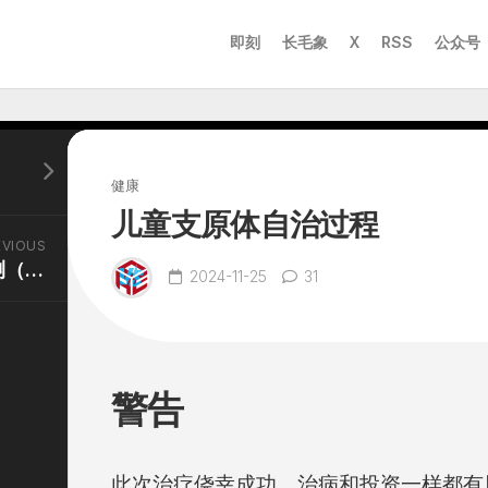
即刻
长毛象
X
RSS
公众号
健康
儿童支原体自治过程
EVIOUS
免费空间 申请和简单目测（4）
2024-11-25
31
警告
此次治疗侥幸成功，治病和投资一样都有