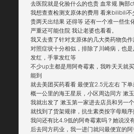
去医院就是化验什么的也贵 血常规 胸部ct
我想查查检测支原体的费用 看来bilibil
贵两天出结果 还得等 还有一个准一些生化检
严重还可能住院 我让老婆也看看。
我又去查了针对支原体的几大类药物负作
对照症状十分相似，排除了川崎病，也是
发红，手掌发红等
不少up主都是用阿奇霉素，我昨天天就
能到
就去美团买药看看 最便宜2.5元左右 下
概一公里的海王星辰，小区周边同方 漱玉
我就出发了 漱玉第一家进去店员和另一
就找到了货架规律，抗生素类按字母顺序排
我问还有比4.9低的阿奇霉素吗？她说没
后去同方药业，我一进门就问最便宜的阿奇