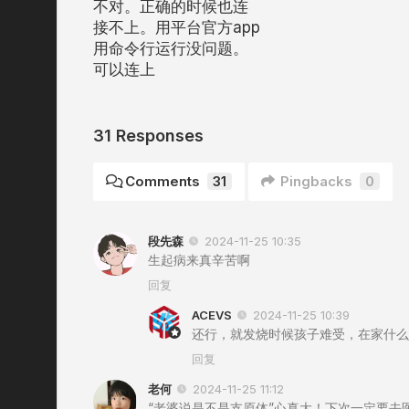
不对。正确的时候也连
接不上。用平台官方app
用命令行运行没问题。
可以连上
31 Responses
Comments
31
Pingbacks
0
段先森
2024-11-25 10:35
生起病来真辛苦啊
回复
ACEVS
2024-11-25 10:39
还行，就发烧时候孩子难受，在家什么
回复
老何
2024-11-25 11:12
“老婆说是不是支原体”心真大！下次一定要去