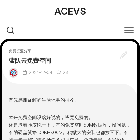
Skip
ACEVS
to
content
免费资源分享
蓝队云免费空间
2024-12-04
26
首先感谢
瓦解的生活记事
的推荐。
本来免费空间没啥好说的，毕竟免费的。
还是厚着脸皮说一下，有的免费空间50M数据库，没问题，
有的硬盘就给100M-300M。稍微大的安装包都放不下。有
的一步一步完成各种任务和推广等。免费最贵，不光说数