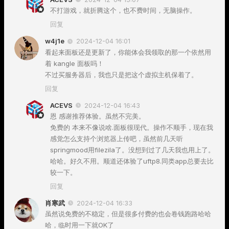
不打游戏，就折腾这个，也不费时间，无脑操作。
回复
w4j1e
2024-12-04 16:01
看起来面板还是更新了，你能体会我领取的那一个依然用
着 kangle 面板吗！
不过买服务器后，我也只是把这个虚拟主机保着了。
回复
ACEVS
2024-12-04 16:43
恩 感谢推荐体验。虽然不完美。
免费的 本来不像说啥.面板很现代。操作不顺手，现在我
感觉怎么支持个浏览器上传吧，虽然前几天听
springmood用filezila了。没想到过了几天我也用上了。
哈哈。好久不用。顺道还体验了uftp8.同类app总要去比
较一下。
回复
肖寒武
2024-12-04 16:33
虽然说免费的不稳定，但是很多付费的也会卷钱跑路哈哈
哈，临时用一下就OK了