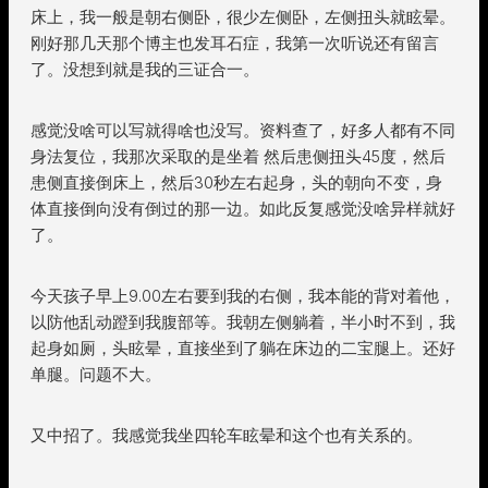
床上，我一般是朝右侧卧，很少左侧卧，左侧扭头就眩晕。
刚好那几天那个博主也发耳石症，我第一次听说还有留言
了。没想到就是我的三证合一。
感觉没啥可以写就得啥也没写。资料查了，好多人都有不同
身法复位，我那次采取的是坐着 然后患侧扭头45度，然后
患侧直接倒床上，然后30秒左右起身，头的朝向不变，身
体直接倒向没有倒过的那一边。如此反复感觉没啥异样就好
了。
今天孩子早上9.00左右要到我的右侧，我本能的背对着他，
以防他乱动蹬到我腹部等。我朝左侧躺着，半小时不到，我
起身如厕，头眩晕，直接坐到了躺在床边的二宝腿上。还好
单腿。问题不大。
又中招了。我感觉我坐四轮车眩晕和这个也有关系的。