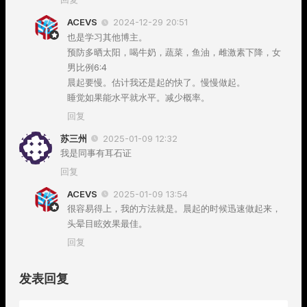
ACEVS
2024-12-29 20:51
也是学习其他博主。
预防多晒太阳，喝牛奶，蔬菜，鱼油，雌激素下降，女
男比例6:4
晨起要慢。估计我还是起的快了。慢慢做起。
睡觉如果能水平就水平。减少概率。
回复
苏三州
2025-01-09 12:32
我是同事有耳石证
回复
ACEVS
2025-01-09 13:54
很容易得上，我的方法就是。晨起的时候迅速做起来，
头晕目眩效果最佳。
回复
发表回复