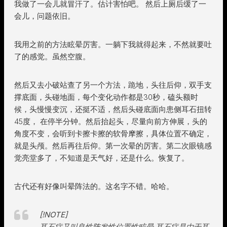
我做了一会儿就冒汗了。估计害怕吧。 然后上厕后缓了一
会儿，问题依旧。
我用之前的方法眩晕厉害。一躺下我就得起来，不然就要吐
了的感觉。虽然空腹。
然后又去小破站查了另一个方法，跪地，头往后仰，双手支
撑底面，头碰地面，每个变化动作都是30秒，磕头额时
候，头慢慢变沉，还挺不适，然后头碰底面向患侧耳石扭转
45度， 在停半分钟。然后抬起头，尽量向前方伸展，头的
角度不变，会听到卡擦卡擦的软骨摩擦，具体位置不确定，
就是头颅。然后再往后仰。第一次晕的厉害。第二次眼镜感
觉亮堂多了，不知道是天气好，还是什么。恢复了。
古代还有好像叫晕阵法的。这名字不错。哈哈。
[!NOTE]
耳石症又叫良性阵发性位置性眩晕,耳石症是由于耳