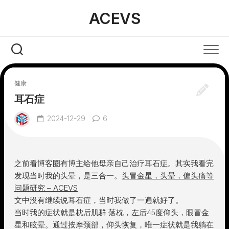
Skip
ACEVS
to
content
健康
耳石症
2024-12-29
6
之前看博客圈有博主给他母亲自己治疗耳石症。其实我看完
发现当时我的头晕，是三合一。
头冒金星，头晕，偏头痛等
问题研究 – ACEVS
文中没有继续说耳石症，当时我做了一遍就好了。
当时我的症状就是枕后肌群 落枕，左后45度仰头，眼冒金
星和眩晕。通过按摩颈部，仰头恢复，唯一症状就是我躺在