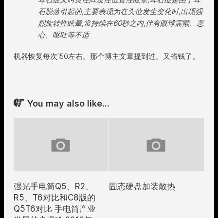
石脱落引起的,主要表现为在头位发生变化时,出现强
烈旋转性眩晕,常持续在60秒之内,伴有眼球震颤、恶
心、呕吐等不适
机器恢复每次150左右。那个博主文章提到过。又省钱了。
You may also like...
强光手电筒Q5、R2、
固态硬盘加装散热
R5、T6对比和C8版的
Q5T6对比 手电筒产业