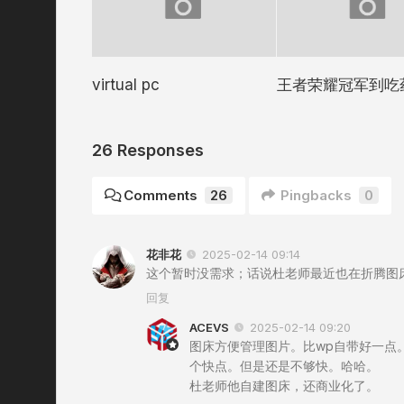
virtual pc
王者荣耀冠军到吃
26 Responses
Comments
26
Pingbacks
0
花非花
2025-02-14 09:14
这个暂时没需求；话说杜老师最近也在折腾图
回复
ACEVS
2025-02-14 09:20
图床方便管理图片。比wp自带好一点
个快点。但是还是不够快。哈哈。
杜老师他自建图床，还商业化了。