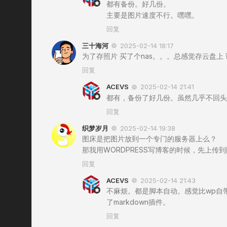
都有备份。好几份。
主要是图片速度不行。嘿嘿。
回复
三十海河
2025-02-14 18:17
为了存照片 买了个nas。。。总感觉存云盘上
回复
ACEVS
2025-02-14 21:41
都有，备份了好几份。虽然几乎不回头
回复
织梦岁月
2025-02-14 19:38
图床是把图片放到一个专门的服务器上么？
那我用WORDPRESS写博客的时候，先上
回复
ACEVS
2025-02-14 21:43
不麻烦。都是脚本自动。感觉比wp自带方
了markdown插件。
回复