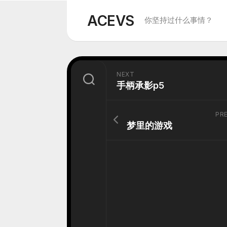
Skip
to
ACEVS
你坚持过什么事情？
content
NEXT
手柄承影p5
PR
梦里的游戏