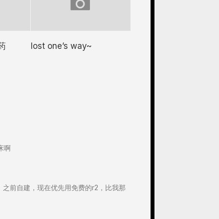
药
lost one’s way~
床啊
。之前自建，现在优先用免费的r2，比我那