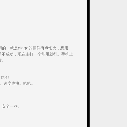
挺好用的，就是picgo的插件有点恼火，想用
嘞，就是不成功，现在主打一个能用就行。手机上
片。
17:47
。速度也快。哈哈。
，安全一些。