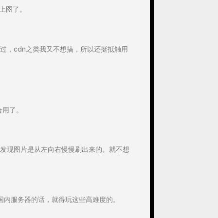
配上图了。
过，cdn之类我又不想搞，所以还挺抵触用
凑合用了。
发现图片是从左向右慢慢刷出来的。就不想
国内服务器的话，就得玩这些高难度的。