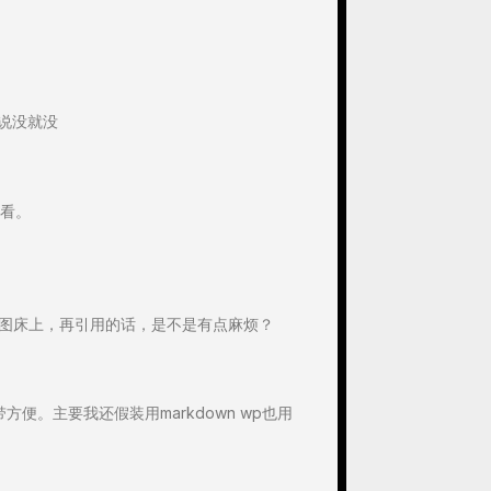
 说没就没
看。
传到图床上，再引用的话，是不是有点麻烦？
便。主要我还假装用markdown wp也用