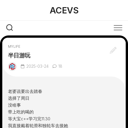
Skip
ACEVS
to
content
MYLIFE
半日游玩
2025-03-24
18
老婆说要出去踏春
选择了周日
没啥事
带上吃的喝的
等大宝c++学习完11.30
我直接戴着轮滑和独轮车去接她