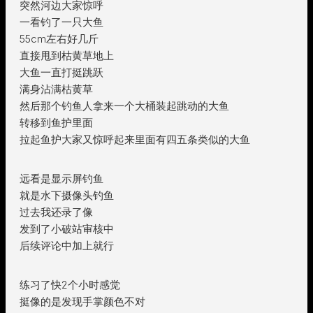
突然河边大家惊呼
一看钓了一只大鱼
55cm左右好几斤
直接甩到枯黄草地上
大鱼一直打挺跳跃
满身沾满枯黄草
然后那个钓鱼人拿来一个大桶装起跳动的大鱼
转移到鱼护里面
拉起鱼护大家又惊呼起来里面有四五条类似的大鱼
远看是显示屏钓鱼
就是水下摄像头钓鱼
过去我还录了像
发到了小破站审核中
后续评论中加上就行
练习了快2个小时感觉
挺像的是发现手掌颜色不对