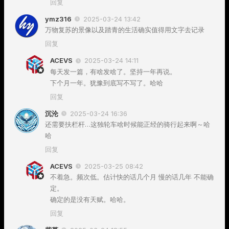
回复
ymz316
2025-03-24 13:42
万物复苏的景像以及踏青的生活确实值得用文字去记录
回复
ACEVS
2025-03-24 14:11
每天发一篇，有啥发啥了。坚持一年再说。
下个月一年。犹豫到底写不写了。哈哈
回复
沉沦
2025-03-24 16:36
还需要扶栏杆…这独轮车啥时候能正经的骑行起来啊～哈
哈
回复
ACEVS
2025-03-25 08:42
不着急。频次低。估计快的话几个月 慢的话几年 不能确
定。
确定的是没有天赋。哈哈。
回复