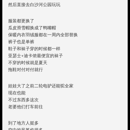
然后直接去白沙河公园玩玩
服装都更换了
瓜皮滑雪帽换成了鸭嘴帽
保暖内衣羽绒服都在一周内全部替换
裤子也是单裤
鞋子和袜子穿的时候都一样
亚瑟士+迪卡侬最便宜的袜子
不穿的时候就是夏天
拖鞋对付对付就行
娃娃大了之前二轮电驴还能驼全家
现在也能
不过东西多这次
老婆他们打车前往
到了地方人挺多
空中的风筝也很多