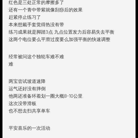
红色是三处正常的摩擦多了
还有一个青中带紫就像刮痧后的效果
赶紧停止练习了
本来想戴手套觉得热没有带
练习成果就是脚踏3点 九点位置发力后容易失去平衡
这两个电位要么平滑过度要么加强平衡的快速调整
经常被问这个独轮车难不难
难
两宝尝试坡道速降
运气还好没有摔倒
他两还准备环着划一圈大概8-10公里
这次没带滑板
也不想去扫共享单车
平安喜乐的一次活动