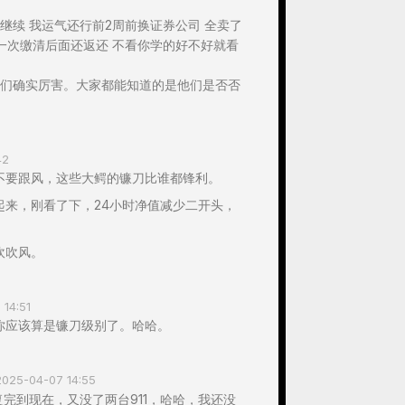
继续 我运气还行前2周前换证券公司 全卖了
一次缴清后面还返还 不看你学的好不好就看
们确实厉害。大家都能知道的是他们是否否
42
不要跟风，这些大鳄的镰刀比谁都锋利。
起来，刚看了下，24小时净值减少二开头，
吹吹风。
14:51
，你应该算是镰刀级别了。哈哈。
2025-04-07 14:55
完到现在，又没了两台911，哈哈，我还没