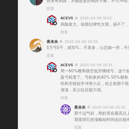
投资有风险，关键还是控制好节奏，不可冲动
回复
ACEVS
2025-04-06 19:52
风险挺大。短线纪律性太强，搞不了，
回复
夜未央
2025-04-06 20:26
5万亏5千，就10%，不算多，心态稳一些，
回复
ACEVS
2025-04-06 20:31
周一80%概率跳空低开继续亏。这个
盈亏程度了。亏的多的40% 50%都
药和关税似乎冲突小点，你之前那个医
涨涨，至少抗压能力强。
回复
夜未央
2025-04-06 20:35
那个运气好，刚好卖在最高点
我觉得它的涨幅短时间会比较
回复