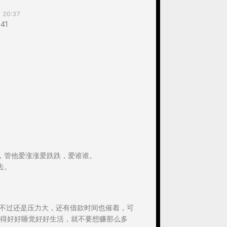
 20:37
41
，管他爱涨涨爱跌跌，爱谁谁。
去。
以不过还是压力大，还有借款时间也催着，可
得好好睡觉好好生活，就不要想赚那么多