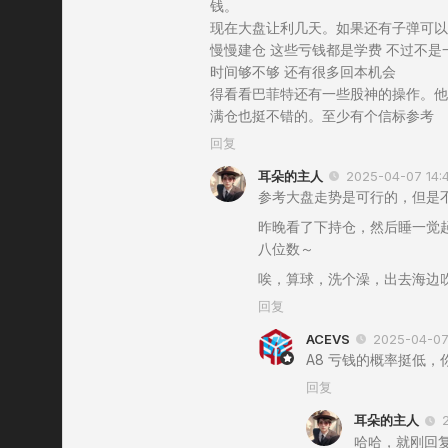
钱。
现在大盘让利几天。如果还有子弹可以
慢慢建仓 这些亏钱都是学费 不过不是
时间够不够 还有很多回本机会
得看看巴菲特还有一些股神的操作。他
满仓也挺不错的。至少有个信标参考
回复
耳朵的主人
2025-04-07 14:
参考大盘走势是可行的，但是
昨晚看了下持仓，然后睡一觉
八位数～
唉，算球，洗个澡，出去海边
回复
ACEVS
2025-04-07 
A8 亏钱的概率挺低
回复
耳朵的主人
哈哈，就刚回复