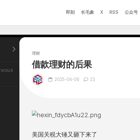
即刻
长毛象
X
RSS
公众号
理财
借款理财的后果
EVIOUS
2025-04-06
23
美国关税大锤又砸下来了