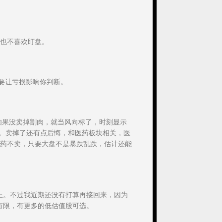
。
也不喜欢盯盘。
不要让亏损影响你判断。
如果没卖掉割肉，就当风向标了，时刻显示
有。卖掉了还有点后悔，和医药板块相关，医
药不卖，只要大盘不是暴跌乱跌，估计还能
上。不过我近期还没有打算再接回来，因为
有限，有更多的低估值股可选。