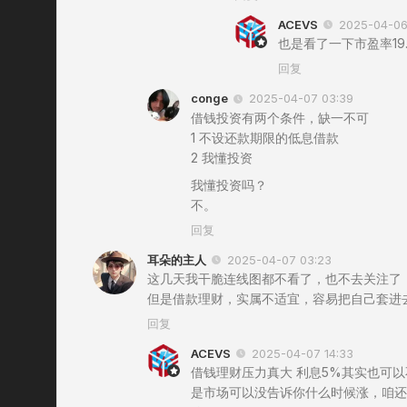
ACEVS
2025-04-06
也是看了一下市盈率19.
回复
conge
2025-04-07 03:39
借钱投资有两个条件，缺一不可
1 不设还款期限的低息借款
2 我懂投资
我懂投资吗？
不。
回复
耳朵的主人
2025-04-07 03:23
这几天我干脆连线图都不看了，也不去关注了
但是借款理财，实属不适宜，容易把自己套进
回复
ACEVS
2025-04-07 14:33
借钱理财压力真大 利息5%其实也可
是市场可以没告诉你什么时候涨，咱还