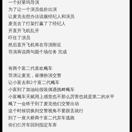
一个好莱坞导演
为了让一个演员低价出演
让麦克去想办法说服经纪人和演员
麦克去了打架打赢了了经纪人
开直升飞机乱开
吓住了演员
然后直升飞机将在导演附近
导演再说两句圆个场任务 完成
有两个富二代喜欢飚车
导演让麦克，崔佛扮演交警
让小富去和2个富二代飚车
小富到了加油站假装偶遇挑衅飚车
小富飚车天赋用上感觉也不那么厉害也就是第二的水平
飚了一会终于到了麦克他们交警出动
这个时候切换到交警视角不要跟丢就行
到了一座大桥两个富二代弃车逃跑
你们仨开车回到指定车库