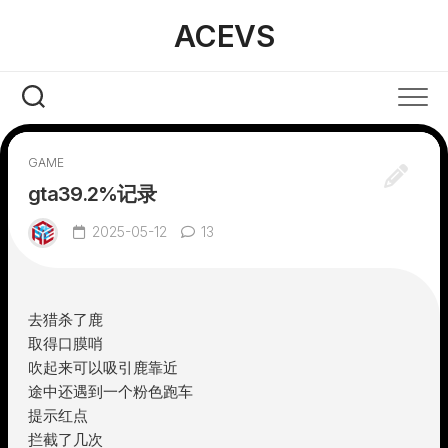
Skip
ACEVS
to
content
GAME
gta39.2%记录
2025-05-12
13
去猎杀了鹿
取得口膜哨
吹起来可以吸引鹿靠近
途中还遇到一个粉色跑车
提示红点
拦截了几次