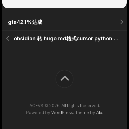
gta42.1%达成
obsidian 转 hugo md格式cursor python exe程序生成
ACEVS © 2026. All Rights Reserved.
Powered by
WordPress
. Theme by
Alx
.