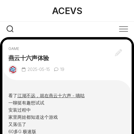
Skip
ACEVS
to
content
GAME
燕云十六声体验
2025-05-15
19
看了
江湖不远，就在燕云十六声 - 嘀咕
一聊挺有趣想试试
安装过程中
家里两娃都知道这个游戏
又落伍了
60多G 极速版