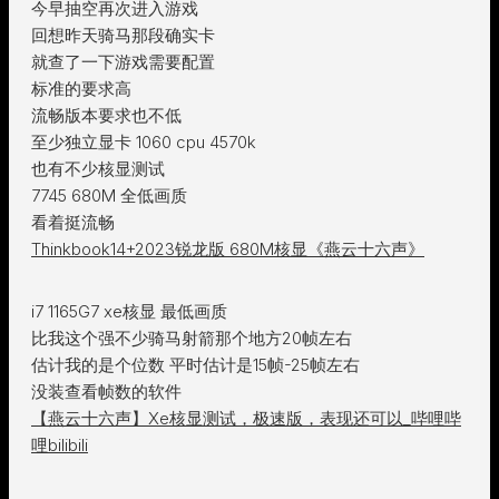
今早抽空再次进入游戏
回想昨天骑马那段确实卡
就查了一下游戏需要配置
标准的要求高
流畅版本要求也不低
至少独立显卡 1060 cpu 4570k
也有不少核显测试
7745 680M 全低画质
看着挺流畅
Thinkbook14+2023锐龙版 680M核显《燕云十六声》
i7 1165G7 xe核显 最低画质
比我这个强不少骑马射箭那个地方20帧左右
估计我的是个位数 平时估计是15帧-25帧左右
没装查看帧数的软件
【燕云十六声】Xe核显测试，极速版，表现还可以_哔哩哔
哩bilibili