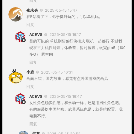
回复
夜未央
2025-05-15 15:47
在B站看了下，似乎挺好玩的，可以单机玩。
回复
ACEVS
2025-05-15 16:17
是的可以的 单机剧情独行侠模式 联机一起都行 不过我
现在主力机性能差，体验差，暂时搁置，玩完gta5（100
多G） 腾空间
回复
小彦
2025-05-15 16:31
画面不错，国内故事，感觉有点外国游戏的画风
回复
ACEVS
2025-05-15 16:47
女性角色确实性感，和永劫一样，还是用男性角色吧。
有的服装挺中国的哈。武器系统也是，就是吃配置。我
电脑不行。
回复
紫慕
2025-05-15 20:52