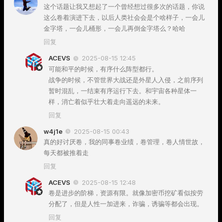
这个话题让我又想起了一个曾经想过很多次的话题，你说
这么卷着演进下去，以后人类社会会是个啥样子，一会儿
金字塔，一会儿桶形，一会儿再倒金字塔么？哈哈
回复
ACEVS
2025-08-15 12:45
可能和平的时候，有序什么阵型都行。
战争的时候，不管世界大战还是外星人入侵，之前序列
暂时混乱，一结束有序运行下去。和宇宙各种星体一
样，消亡着似乎壮大着走向遥远的未来。
回复
w4j1e
2025-08-15 00:43
真的好讨厌卷，我的同事卷业绩，卷管理，卷人情世故，
每天都被推着走
回复
ACEVS
2025-08-15 12:48
卷是进步的阶梯，资源有限。就像加密币挖矿看似按劳
分配了，但是人性一加进来，诈骗，诱骗等都会出现。
回复