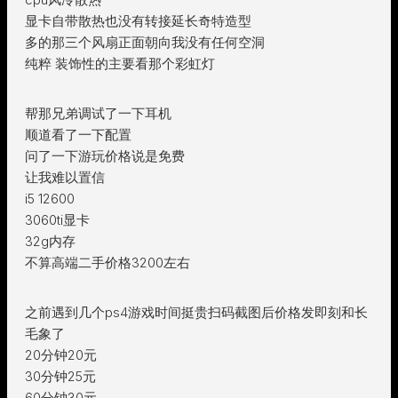
显卡自带散热也没有转接延长奇特造型
多的那三个风扇正面朝向我没有任何空洞
纯粹 装饰性的主要看那个彩虹灯
帮那兄弟调试了一下耳机
顺道看了一下配置
问了一下游玩价格说是免费
让我难以置信
i5 12600
3060ti显卡
32g内存
不算高端二手价格3200左右
之前遇到几个ps4游戏时间挺贵扫码截图后价格发即刻和长
毛象了
20分钟20元
30分钟25元
60分钟30元