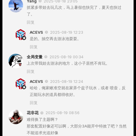
Yang
2025-08-18 23:05
抓紧多带娃去玩几次，马上暑假也快完了，夏天也快过
了。
回复
ACEVS
2025-08-19 12:23
是的。抽空再去游泳池耍耍。
回复
全局变量
2025-08-19 00:34
上次带我娃去游泳的地方，这小子居然不肯玩。
回复
ACEVS
2025-08-19 12:24
哈哈，俺家瞅准空就在家弄个盆子玩水，或者 喷壶，反
正能玩水的道具都得收好。
回复
花非花
2025-08-19 08:56
难得换了主题啊？
那套配置好像还可以啊，大部分3A能开中特效了吧？当然
不能追求光追好像