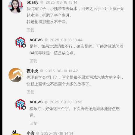
obaby
2025-08-18 13:14
我们家宝子，小姨带着去玩水，回来之后手上叫上就开始
起水泡，折腾了半个多月。
我老觉得那些水不干净。
回复
ACEVS
2025-08-18 13:44
是的。如果过滤消毒不行，确实是的。可能游泳池闻着
84消毒味道，还是放心点。
回复
夜未央
2025-08-18 13:42
你现在学会抠门了，写个博都不愿意写戏水地方的名字，
快赶上画饼也不愿画个大多的故事了。
回复
ACEVS
2025-08-18 13:55
松乐汀，好像这三个字。下次再去还是游泳池好点感
觉。
回复
小彦
2025-08-18 14:14