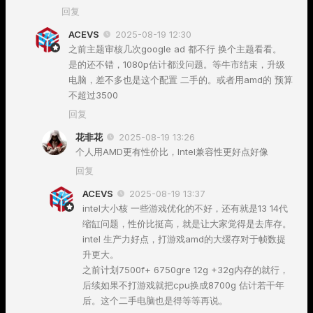
回复
ACEVS
2025-08-19 12:30
之前主题审核几次google ad 都不行 换个主题看看。
是的还不错，1080p估计都没问题。等牛市结束，升级
电脑，差不多也是这个配置 二手的。或者用amd的 预算
不超过3500
回复
花非花
2025-08-19 13:26
个人用AMD更有性价比，Intel兼容性更好点好像
回复
ACEVS
2025-08-19 13:37
intel大小核 一些游戏优化的不好，还有就是13 14代
缩缸问题，性价比挺高，就是让大家觉得是去库存。
intel 生产力好点，打游戏amd的大缓存对于帧数提
升更大。
之前计划7500f+ 6750gre 12g +32g内存的就行，
后续如果不打游戏就把cpu换成8700g 估计若干年
后。这个二手电脑也是得等等再说。