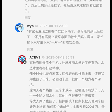
了。然后没想到已经挂了。然后游泳戏水能跟着就跟着
了。
回复
wys
2025-08-18 20:00
“有家长发现监控有个娃娃不动了。然后没想到已经挂
了。”不是有高凳上观察水面的救生员吗？看来，家长
能下水尽量下水“一对一”盯着安全些。
回复
ACEVS
2025-08-18 20:53
家长有时候看个手机，娃就被海水卷走了也有的。水
边水里都得打起精神。
俺小时候也差点淹死，运气好自己扑腾上来，还把我
弟也拉了出来。公园池子里，就那一个地方有个深
坑。
这两天有个热搜，五个未成年一起桥底下玩沙子，其
中一个陷入深水中，其他小伙伴电话手表报警
等大人到了也挂了。挂掉的孩子的家长把其他四个娃
娃告上法庭 虽然四个未成年，本来索赔200多万。最
后赔了20多万（酌情处理）。