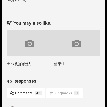
You may also like...
土豆泥的做法
登泰山
45 Responses
Comments
45
Pingbacks
0