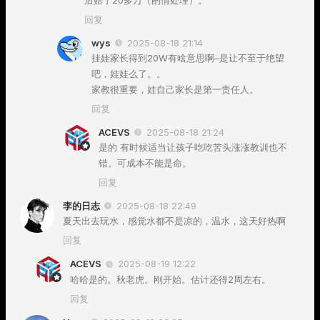
回复
wys
2025-08-18 21:14
挂娃家长得到20W有啥意思啊–是让不至于绝望
吧，娃娃么了。。
家教很重要，娃自己家长是第一责任人。
回复
ACEVS
2025-08-18 21:24
是的 有时候适当让孩子吃吃苦头涨涨教训也不
错。可成本不能是命。
回复
李的日志
2025-08-18 22:49
夏天出去玩水，感觉水都不是凉的，温水，这天好热啊
回复
ACEVS
2025-08-19 12:22
哈哈是的。秋老虎。刚开始。估计还得2周左右。
回复