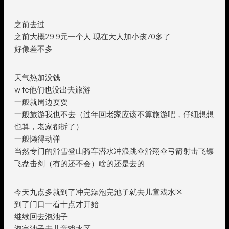
之前去过
之前大概29.9元一个人 现在大人加小孩70多了
好像差不多
天气热加没钱
wife他们也没出去旅游
一般就周边耍耍
一般旅游我也不去（过年回老家应该不算旅游吧，仔细想想
也算，老家都拆了）
一般懒得动弹
当然专门的滑雪登山骑车潜水冲浪跳伞滑翔伞弓箭射击飞镖
飞盘击剑（有的还不会）啥的还是去的
今天九点多就到了冲完澡泡完池子就去儿童戏水区
到了门口一看十点才开始
继续回去泡池子
泡完池子去儿童戏水区