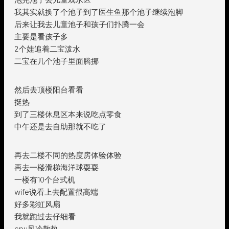
我其实就换了个池子到了医生鱼那个池子继续泡脚
后来让我去儿童池子和孩子们扑腾一会
主要是看孩子多
2个娃追着二宝泼水
二宝在几个池子里面腾挪
然后去顶楼阳台看看
挺热
到了三楼休息区本来说吃点零食
中午还是去自助那就不吃了
再去二楼不同的热度房体验体验
再去一楼滑梯海洋球耍耍
一楼有10个台式机
wife说看上去配置很高端
好多彩虹风扇
我就跑过去仔细看
cpu风冷散热