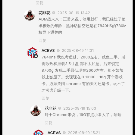
回复
花非花
2025-08-19 13:42
ADM战未来；正常来说，够用就行，我已经过了追
求极致的年龄，黑神话悟空还是在7840HS的780M
核显下通关的
回复
ACEVS
2025-08-19 14:31
7840hs 我也考虑过。2000左右。咸鱼二手。感
觉散热和挂载3.5寸盘 都不太如意。后来锁定
8700g 发现二手最低现在2600左右。那不如加
钱上独显了。发现现在i3 10100 +16g 开个游戏
卡。必须关闭 chrome 有的关闭还是卡。玩不了
才考虑升级一下。
回复
花非花
2025-08-19 15:03
对于Chrome来说，16G有点小看人了，哈哈
回复
ACEVS
2025-08-19 15:21