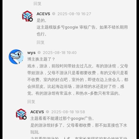
回复
ACEVS
2025-08-19 16:27
是的。
这主题模版多亏google 审核广告。如果不错长期用
也行。
回复
wys
2025-08-18 19:40
博主换主题了？
戏水，游泳，前段时间带娃去过几次。有的游泳馆，父母
带娃游泳，父母不游泳只是看都要收费，有的父母只是看
不收费。室内的好点吧，室外的，即使在边上坐会儿，都
会掉层皮。比起海边浴场，游泳馆的水还是好了些，感
觉。有的游泳馆有常温水，和热水–多数只有常温的。
回复
ACEVS
2025-08-18 19:58
主题看看不能通过那个google广告。
是的游泳馆好多了。父母看都收费，那不如直接也下水
玩玩.
之前看学游泳的，人多。有家长发现监控有个娃娃不动