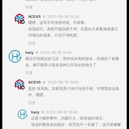
回复
ACEVS
2025-08-18 19:24
嘿嘿，这写不写没有对错。不碍事。
泳池还行。虽然不能说很干净。但是比大多数海或者江
河湖泊好很多。只说干净程度。
回复
hary
2025-08-18 19:40
最近抖音刷过好几次，有的玩水有的游泳，说感染了食脑
虫，都不敢带小孩去这种公共玩水的地方了
回复
ACEVS
2025-08-18 19:45
是的 有风险。在家里弄个池子玩也不错。可惜我没这条
件。嘿嘿。
回复
hary
2025-08-18 19:48
还是小概率事件，问题不大，回来做好清洁。
你这护眼色改的挺好，首页也不一长篇了，这才舒服嘛