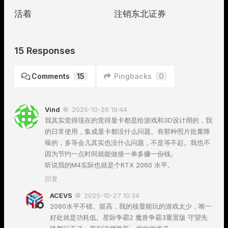
活着
注销东北证券
15 Responses
Comments
15
Pingbacks
0
Vind
2025-10-26 19:44
我其实觉得现在的觉得显卡都是给游戏和3D设计用的，我
的日常使用，集成显卡都没什么问题。有那种照片批量降
噪的，多等会儿其实也没什么问题，不是等不起。我也不
因为节约一点时间就能做接一单多赚一份钱。
听说我的M4实际也就是个RTX 2060 水平。
回复
ACEVS
2025-10-27 10:34
2060水平不错。挺高，我的核显能玩的游戏太少，唯一
好处就是功耗低。星际争霸2 魔兽争霸3重置版 守望先