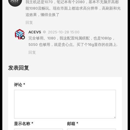
我主机还是1070，笔记本有个2080，基本不无脑开高都
能1080流畅玩。现在市面上都追求高分辨率，高刷新和光
追效果，懒得去换了
回复
ACEVS
2025-10-28 15:00
完全够用。1080，我这配置纯属瞎配，也是1080p，
5050 也够用，就是贪心点。买了个16g显存的在路上.
回复
发表回复
评论
*
显示名称
*
邮箱
*