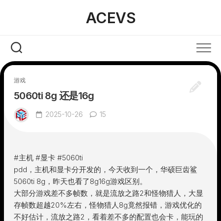
Skip
ACEVS
to
content
游戏
5060ti 8g 还是16g
2025-10-26
15
#主机 #显卡 #5060ti
pdd，主机和显卡分开发的，今天收到一个，华硕巨齿鲨
5060ti 8g，昨天也看了8g16g游戏区别。
大部分游戏差不多帧数，就是流放之路2和怪物猎人，大显
存帧数超越20%左右，怪物猎人8g竟然报错，游戏优化的
不好估计，流放之路2，看着差不多的配置也会卡，能玩的