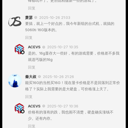
锋都玩不了。更别说稍微新一些的游戏了。
回复
萧瑟
2025-10-26 21:03
要搞，就上一个好点的，我今年新组的台式机，就搞的
5060ti 16G版本的。
回复
ACEVS
2025-10-27 10:35
是的。16g显存大一些好，有的游戏需要，价格差不多我
就选丐版的16g
回复
秦大叔
2025-10-26 21:26
能买16G的当然买16G！现在显卡价格是不是回落到正常价
格了？实际上我需要的是大硬盘，可价格涨上天了。
回复
ACEVS
2025-10-27 10:36
价格有的涨有的跌，我也闹不清楚，硬盘确实涨钱不
少。还有内存。
回复