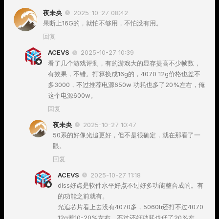
夜未央
2025-10-27 08:42
果断上16G的，就怕不够用，不怕没有用。
回复
ACEVS
2025-10-27 10:39
看了几个游戏评测，有的游戏大的显存提高不少帧数，
有效果，不错。打算换成16g的，4070 12g价格也差不
多3000，不过推荐电源650w 功耗也多了20%左右，俺
这个电源600w。
回复
夜未央
2025-10-27 10:47
50系的好像光追更好，但不是很确定，就在那看了一
眼。
回复
ACEVS
2025-10-27 11:18
dlss好点是软件水平好点不过好多功能整合成的。有
的功能之前就有。
光追芯片看上去没有4070多，5060ti还打不过4070
12g差10-20%左右。不过还好功耗也低了20%左