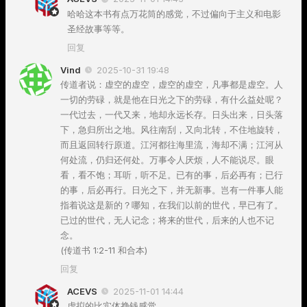
哈哈这本书有点万花筒的感觉，不过偏向于主义和电影
圣经故事等等。
回复
Vind
2025-10-31 19:48
传道者说：虚空的虚空，虚空的虚空，凡事都是虚空。人
一切的劳碌，就是他在日光之下的劳碌，有什么益处呢？
一代过去，一代又来，地却永远长存。日头出来，日头落
下，急归所出之地。风往南刮，又向北转，不住地旋转，
而且返回转行原道。江河都往海里流，海却不满；江河从
何处流，仍归还何处。万事令人厌烦，人不能说尽。眼
看，看不饱；耳听，听不足。已有的事，后必再有；已行
的事，后必再行。日光之下，并无新事。岂有一件事人能
指着说这是新的？哪知，在我们以前的世代，早已有了。
已过的世代，无人记念；将来的世代，后来的人也不记
念。
(传道书 1:2-11 和合本)
回复
ACEVS
2025-11-01 14:44
虚拟的比实体挣钱感觉。