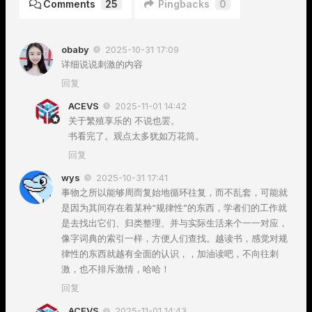
Comments
25
Pingbacks
0
obaby
2025-10-31 17:09
详细说说刺激的内容
回复
ACEVS
2025-11-01 14:42
关于繁殖享乐的 不说也罢。
书看完了。观点太多犹如万花筒。
回复
wys
2025-10-31 17:41
事物之所以能够周而复始地循环往复，而不乱套，可能就
是因为其间存在着某种“规律性”的东西，学者们的工作就
是去找出它们、归类整理、并与实际生活来个一一对应，
像字词典的索引一样，方便人们查找。越读书，感觉对规
律性的东西就越有全面的认识，，加油读吧，不向往刺
激，也不排斥激情，哈哈！
回复
ACEVS
2025-11-01 14:43