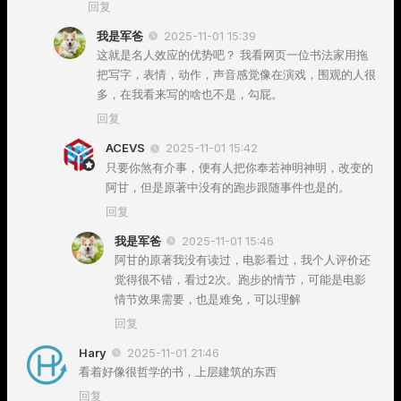
回复
我是军爸
2025-11-01 15:39
这就是名人效应的优势吧？ 我看网页一位书法家用拖
把写字，表情，动作，声音感觉像在演戏，围观的人很
多，在我看来写的啥也不是，勾屁。
回复
ACEVS
2025-11-01 15:42
只要你煞有介事，便有人把你奉若神明神明，改变的
阿甘，但是原著中没有的跑步跟随事件也是的。
回复
我是军爸
2025-11-01 15:46
阿甘的原著我没有读过，电影看过，我个人评价还
觉得很不错，看过2次。跑步的情节，可能是电影
情节效果需要，也是难免，可以理解
回复
Hary
2025-11-01 21:46
看着好像很哲学的书，上层建筑的东西
回复