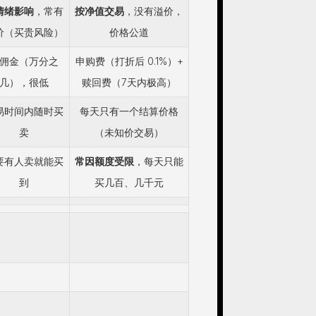
情绪影响
，常有
按净值交易
，没有溢价，
价（买贵风险）
价格公道
佣金（万分之
申购费（打折后 0.1%）+
几），很低
赎回费（7天内极高）
易时间内随时买
每天只有一个结算价格
卖
（未知价交易）
要有人卖就能买
常因额度受限
，每天只能
到
买几百、几千元