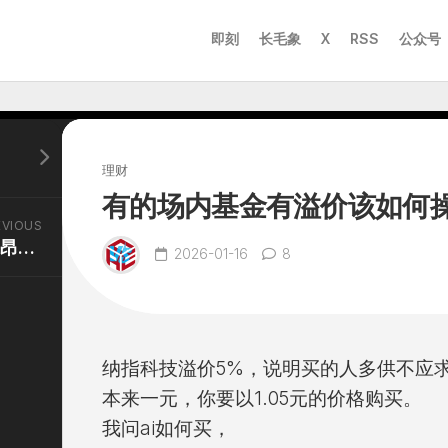
即刻
长毛象
X
RSS
公众号
理财
有的场内基金有溢价该如何
EVIOUS
这几天学习龙头战法交了昂贵的学费
2026-01-16
8
纳指科技溢价5%，说明买的人多供不应
本来一元，你要以1.05元的价格购买。
我问ai如何买，