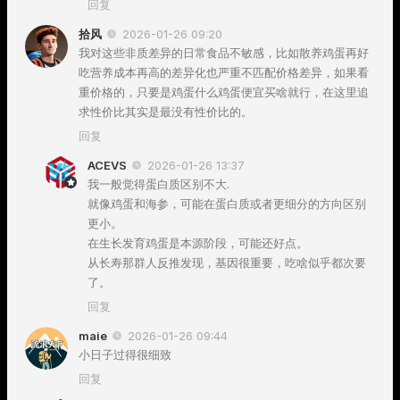
回复
拾风
2026-01-26 09:20
我对这些非质差异的日常食品不敏感，比如散养鸡蛋再好
吃营养成本再高的差异化也严重不匹配价格差异，如果看
重价格的，只要是鸡蛋什么鸡蛋便宜买啥就行，在这里追
求性价比其实是最没有性价比的。
回复
ACEVS
2026-01-26 13:37
我一般觉得蛋白质区别不大.
就像鸡蛋和海参，可能在蛋白质或者更细分的方向区别
更小。
在生长发育鸡蛋是本源阶段，可能还好点。
从长寿那群人反推发现，基因很重要，吃啥似乎都次要
了。
回复
maie
2026-01-26 09:44
小日子过得很细致
回复