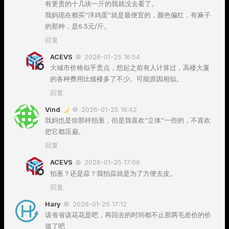
有更贵的十几块一斤的我就没去看了。
我妈现在都买“洋鸡蛋”就是最便宜的，颜色偏红，有麻子
的那种，是6.5元/斤。
回复
ACEVS
2026-01-25 16:54
大城市价格似乎贵点，想起之前有人计算过，高楼大厦
的各种费用比矮楼多了不少。可能原因相似。
回复
Vind
2026-01-25 16:42
我妈也是你那样拍葱，但是我喜欢“立体”一些的，不喜欢
把它都压扁。
回复
ACEVS
2026-01-25 17:06
拍葱？还是蒜？我拍蒜就是为了方便去皮。
回复
Hary
2026-01-25 17:12
该省省该花花是吧，再回去的时间都不止那两毛差价的价
值了吧