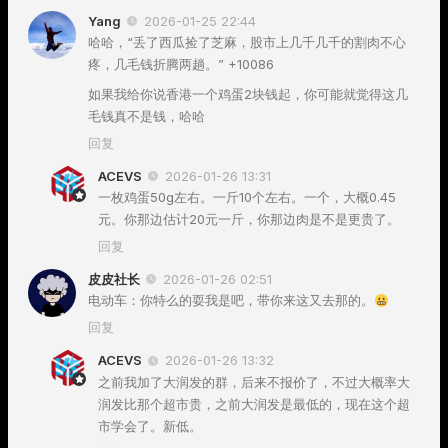
Yang
2026-01-25 22:44
哈哈，“丢了西瓜捡了芝麻，股市上几千几千的割肉不心
疼，几毛钱折腾两趟。” +10086
如果我给你说香港一个鸡蛋2块钱起，你可能就觉得这几
毛钱真不是钱，哈哈
回复
ACEVS
2026-01-26 13:31
一枚鸡蛋50g左右。一斤10个左右。一个，大概0.45
元。你那边估计20元一斤，你那边肉是不是更贵了。
回复
皮皮社长
2026-01-26 02:51
电动车：你特么的耍我是吧，带你来这又去那的。
回复
ACEVS
2026-01-26 13:32
之前我加了大润发的群，后来不报价了，不过大概率大
润发比那个超市贵，之前大润发是最低的，现在这个超
市学会了。新低。