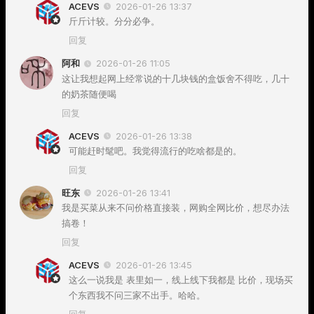
ACEVS
2026-01-26 13:37
斤斤计较。分分必争。
回复
阿和
2026-01-26 11:05
这让我想起网上经常说的十几块钱的盒饭舍不得吃，几十
的奶茶随便喝
回复
ACEVS
2026-01-26 13:38
可能赶时髦吧。我觉得流行的吃啥都是的。
回复
旺东
2026-01-26 13:41
我是买菜从来不问价格直接装，网购全网比价，想尽办法
搞卷！
回复
ACEVS
2026-01-26 13:45
这么一说我是 表里如一，线上线下我都是 比价，现场买
个东西我不问三家不出手。哈哈。