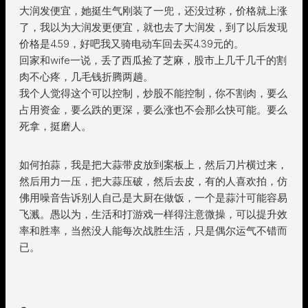
大润发便宜，她挺生气刚装了一兜，还没过称，价格就上涨
了，我以为大润发更便宜，就也去了大润发，到了以后发现
价格是4.59，好吧我又骑电动车回去买4.39元的。
回家和wife一说，丢了西瓜捡了芝麻，股市上几千几千的割
肉不心疼，几毛钱折腾两趟。
我个人觉得这个可以控制，炒股不能控制，你不割肉，要么
占用资金，要么跌的更深，要么涨也不会那么快可能。要么
死拿，挺磨人。
如何拍蒜，我是把大蒜带皮放到案板上，然后刀片横过来，
然后用力一压，把大蒜压破，然后去皮，有的人喜欢拍，仿
佛用噪音告诉别人自己是大厨在做饭，一个是蒜汁可能容易
飞溅。愚以为，生活和打游戏一样得注意微操，可以提升效
率和胜率，当然没人能每次战胜生活，只是偶尔运气不错而
已。