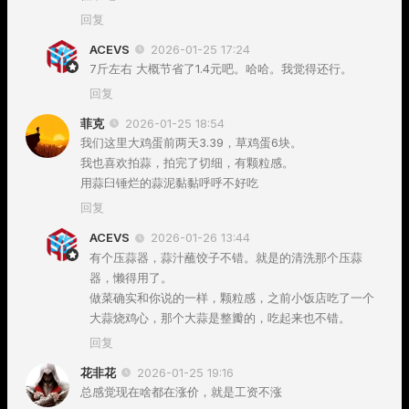
回复
ACEVS
2026-01-25 17:24
7斤左右 大概节省了1.4元吧。哈哈。我觉得还行。
回复
菲克
2026-01-25 18:54
我们这里大鸡蛋前两天3.39，草鸡蛋6块。
我也喜欢拍蒜，拍完了切细，有颗粒感。
用蒜臼锤烂的蒜泥黏黏呼呼不好吃
回复
ACEVS
2026-01-26 13:44
有个压蒜器，蒜汁蘸饺子不错。就是的清洗那个压蒜
器，懒得用了。
做菜确实和你说的一样，颗粒感，之前小饭店吃了一个
大蒜烧鸡心，那个大蒜是整瓣的，吃起来也不错。
回复
花非花
2026-01-25 19:16
总感觉现在啥都在涨价，就是工资不涨