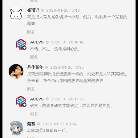
回复
崔话记
2026-01-26 15:40
我是把大蒜头尾各切掉一小截，然后手动剥开一个完整的
蒜瓣
回复
ACEVS
2026-01-26 16:14
不错。不过，蛮考虑耐心的。
回复
丹作百年
2026-01-26 16:35
买鸡蛋就和听消息选股票一样的，到处都是大V,其实回过
头来看，符合自己逻辑的股票就是对的股票。
回复
ACEVS
2026-01-26 17:57
确实，的调查研究才能确定，跟风买容易买贵。
回复
紫慕
2026-01-27 08:34
老家鸡蛋3块多钱一斤。