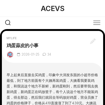
Skip
ACEVS
to
content
MYLIFE
鸡蛋蒜皮的小事
2026-01-25
34
早上起来后直接去买鸡蛋，印象中大润发东面的小超市价格
最低，到了地方前面有个大姨再装鸡蛋，大姨看我要装鸡
蛋，和我说这个地方不新鲜，新鸡蛋刚到，然后要带我去挑
新鸡蛋，新鸡蛋正在码放筐子，有个人说这个地方不能装鸡
蛋，得去那边，然后我们就回去等码放好鸡蛋，营业员换了
鸡蛋的价格牌子，价格从4.19直接涨了到了4.39元。大姨说