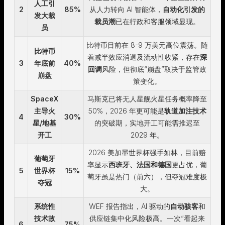
人工引
2
85%
从人力转向 AI 智能体，
自动化引发的
发大裁
裁员潮
已在行政和客服领域显现。
员
比特币目前在 8-9 万美元高位震荡。随
比特币
着减半效应消退及流动性收紧，存在
深
3
年底前
40%
回调
风险，但彻底“崩盘”取决于监管政
崩盘
策变化。
SpaceX
马斯克已将无人星舰火星任务概率降至
主导火
50%，2026 年更可能是
轨道加注技术
4
30%
星/地基
的突破期，实地开工可能需推迟至
开工
2029 年。
2026 美加墨世界杯强手如林，目前赔
葡萄牙
率显示
西班牙、法国和德国
更占优，葡
5
世界杯
15%
萄牙虽是热门（前六），但夺冠难度极
夺冠
大。
系统性
WEF 报告指出，AI 驱动的
自动骇客
和
技术故
供应链集中化风险极高。一次“看起来
6
75%