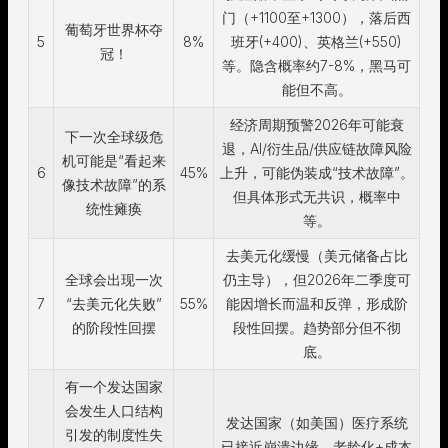
门（+1100至+1300），落后西
葡萄牙世界杯夺
5
8%
班牙(+400)、英格兰(+550)
冠！
等。隐含概率约7-8%，黑马可
能但不高。
经济周期预警2026年可能衰
下一次全球级危
退，AI/衍生品/供应链故障风险
机可能是“看起来
6
45%
上升，可能伪装成“技术故障”。
像技术故障”的系
但具体形式无共识，概率中
统性瘫痪
等。
去美元化缓慢（美元储备占比
全球会出现一次
仍主导），但2026年二季度可
7
“去美元化失败”
55%
能因增长而温和反弹，形成阶
的阶段性回摆
段性回摆。趋势部分但不彻
底。
有一个发达国家
会发生人口结构
发达国家（如美国）医疗系统
引发的制度性失
已接近崩溃边缘，老龄化+成本