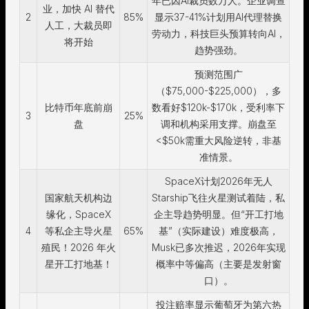
年已因AI裁员数万人。企业调查
业，加快 AI 替代
2
85%
显示37-41%计划用AI代理替换
人工，大裁员即
劳动力，科技巨头预算转向AI，
将开始
趋势强劲。
预测范围广
（$75,000-$225,000），多
比特币年底前崩
数看好$120k-$170k，受利率下
3
25%
盘
调和机构采用支撑。崩盘至
<$50k需重大风险逆转，非基
准情景。
SpaceX计划2026年无人
国家航天机构边
Starship飞往火星测试着陆，私
缘化，SpaceX
企主导趋势明显。但“开工打地
4
等私企主导火星
65%
基”（实际建设）难度极高，
殖民！2026 年火
Musk已多次推迟，2026年实现
星开工打地基！
概率中等偏高（主要是发射窗
口）。
投注赔率显示葡萄牙为第六热