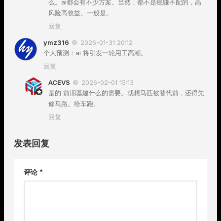
么。ai都会有不少方案。当然，都不是稳赚不配的，高
风险高收益。一般是。
回复
ymz316
2026-01-31 20:12
个人预测：ai 将引发一轮用工高潮。
回复
ACEVS
2026-02-01 15:13
是的 前期基建什么的需要。就想马匹被替代前，还得先
修马路。给车跑。
回复
发表回复
评论
*