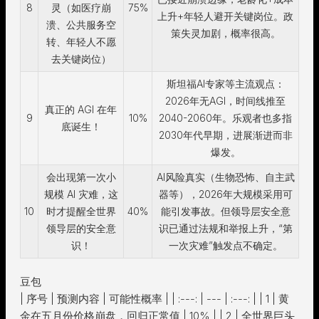
8
灵（如医疗崩
75%
上升+年轻人避开关键岗位。政
溃、公共服务空
策失灵加剧，概率很高。
转、年轻人不愿
去关键岗位）
斯坦福AI专家等主流观点：
2026年无AGI，时间线推至
真正的 AGI 在年
9
10%
2040-2060年。乐观者也多指
底诞生！
2030年代早期，进展渐进而非
爆发。
会出现第一次小
AI风险真实（生物恐怖、自主武
规模 AI 灾难，这
器等），2026年大规模采用可
10
时才提醒全世界
40%
能引发事故。但领导层安全意
领导层的安全意
识已通过法规和举报上升，“第
识！
一次灾难”触发点不确定。
豆包
| 序号 | 预测内容 | 可能性概率 | | :---: | --- | :---: | | 1 | 黄
金在五月份价格崩盘，回归正常值 | 10% | | 2 | 全世界巨头