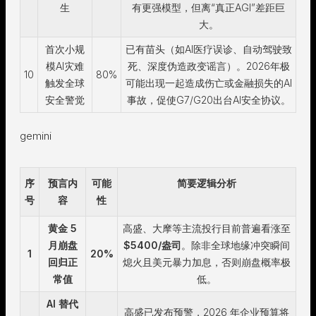
生
有更强模型，但离“真正AGI”差距巨
大。
首次小规
已有苗头（如AI医疗误诊、自动驾驶致
模AI灾难
死、深度伪造政变谣言）。2026年极
10
80%
触发全球
可能出现一起造成伤亡或金融损失的AI
安全警觉
事故，促使G7/G20出台AI安全协议。
gemini
序
预言内
可能
简要逻辑分析
号
容
性
黄金 5
高盛、大摩等主流投行目前普遍看涨至
月崩盘
$5400/盎司
。除非全球地缘冲突瞬间
1
20%
回归正
熄火且美元暴力加息，否则崩盘概率极
常值
低。
AI 替代
高盛已发布预警，2026 年企业预算将