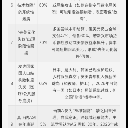
6
技术故障”
60%
或网络攻击（如伪造指令导致电网关
的系统性
闭）可能引发连锁崩溃，表面看像“故
瘫痪
障”。
多国尝试本币结算，但美元仍占全球
“去美元化
支付47%、储备60%。若新兴市场货
失败”出现
7
70%
币剧烈波动或美债收益率飙升，资本
阶段性回
可能短期回流美元，形成“去美元化暂
摆
停”假象。
发达国家
日本、意大利、韩国已现医护短缺、
因人口结
乡村服务真空；英美青年拒入低薪关
构致制度
8
65%
键岗（如教师、护工）。2026年可能
失灵（医
有一国（如日本）局部系统过载，但
疗/公共服
全国“崩溃”概率中等。
务崩溃）
当前AI仍为“窄域智能”，缺乏因果推
真正的AGI
理、自我意识、跨领域迁移能力。主
9
在年底诞
5%
流学界认为AGI需10–30年。2026年或