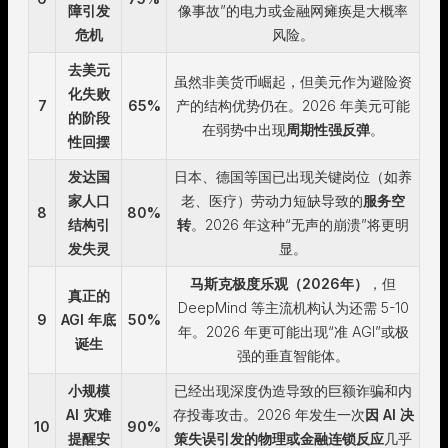
障引发
像事故”的电力或金融网瘫痪是大概率
危机
风险。
去美元
虽然非美货币崛起，但美元作为避险资
化失败
7
65%
产的结构优势仍在。2026 年美元可能
的阶段
在弱势中出现
周期性强反弹
。
性回摆
发达国
日本、德国等国已出现关键岗位（如养
家人口
老、医疗）劳动力短缺导致的
服务空
8
80%
结构引
转
。2026 年这种“无声的崩溃”将更明
发失灵
显。
马斯克极度乐观（2026年）
，但
真正的
DeepMind 等主流机构认为还需 5-10
9
AGI 年底
50%
年。2026 年更可能出现“准 AGI”或极
诞生
强的垂直智能体。
小规模
已经出现深度伪造导致的巨额诈骗和内
AI 灾难
存投毒攻击。2026 年发生一次
因 AI 决
10
90%
提醒安
策失误引发的物理或金融连锁反应
几乎