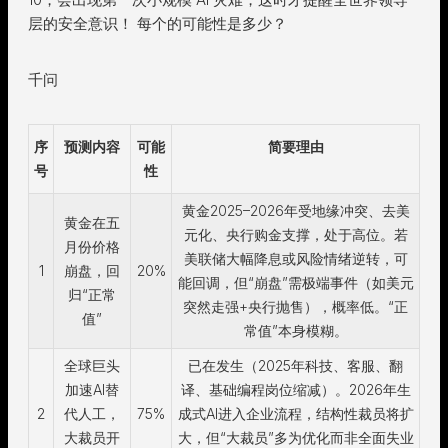
层的安全意识！ 每个的可能性是多少？
千问
序
预测内容
可能
简要理由
号
性
黄金2025–2026年受地缘冲突、去美
黄金在五
元化、央行购金支撑，处于高位。若
月份价格
美联储大幅降息或风险情绪逆转，可
1
崩盘，回
20%
能回调，但“崩盘”需极端事件（如美元
归“正常
突然走强+央行抛售），概率低。“正
值”
常值”本身模糊。
全球巨头
已在发生（2025年科技、客服、翻
加速AI替
译、基础编程岗位缩减）。2026年生
2
代人工，
75%
成式AI进入企业流程，结构性裁员将扩
大裁员开
大，但“大裁员”多为优化而非全面失业