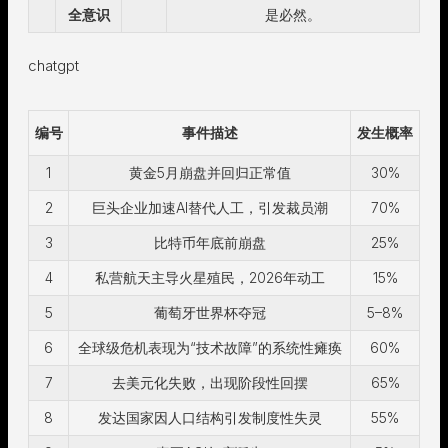
全意识
是必然。
chatgpt
编号
事件描述
发生概率
1
黄金5月崩盘并回归正常值
30%
2
巨头企业加速AI替代人工，引发裁员潮
70%
3
比特币年底前崩盘
25%
4
私营航天主导火星殖民，2026年动工
15%
5
葡萄牙世界杯夺冠
5–8%
6
全球级危机表现为“技术故障”的系统性瘫痪
60%
7
去美元化失败，出现阶段性回摆
65%
8
发达国家因人口结构引发制度性失灵
55%