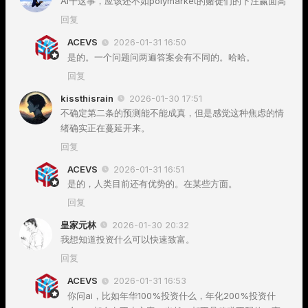
AI干这事，应该还不如polymarket的赌徒们的下注赢面高
回复
ACEVS
2026-01-31 16:50
是的。一个问题问两遍答案会有不同的。哈哈。
回复
kissthisrain
2026-01-30 17:51
不确定第二条的预测能不能成真，但是感觉这种焦虑的情
绪确实正在蔓延开来。
回复
ACEVS
2026-01-31 16:51
是的，人类目前还有优势的。在某些方面。
回复
皇家元林
2026-01-30 20:32
我想知道投资什么可以快速致富。
回复
ACEVS
2026-01-31 16:53
你问ai，比如年华100%投资什么，年化200%投资什