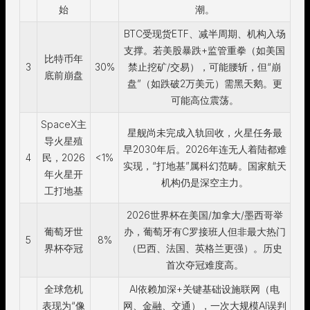
始
潮。
BTC受现货ETF、减半周期、机构入场
支撑。若美股暴跌+监管重拳（如美国
比特币年
3
30%
禁止挖矿/交易），可能腰斩，但“崩
底前崩盘
盘”（如跌破2万美元）需黑天鹅。更
可能高位震荡。
SpaceX主
星舰尚未完成入轨回收，火星任务最
导火星殖
早2030年后。2026年连无人着陆都难
4
民，2026
<1%
实现，“打地基”属科幻范畴。国家航天
年火星开
机构仍是深空主力。
工打地基
2026世界杯在美国/加拿大/墨西哥举
葡萄牙世
办，葡萄牙有C罗接班人但非最大热门
5
8%
界杯夺冠
（巴西、法国、英格兰更强）。历史
首次夺冠难度高。
全球危机
AI依赖加深+关键基础设施联网（电
表现为“像
网、金融、交通），一次大规模AI误判