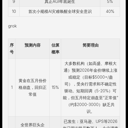
9
真正AGI年底诞生
5%
10
首次小规模AI灾难唤醒全球安全意识
40%
grok
序
预测内容
估算
简要理由
号
概率
大多数机构（如高盛、摩根大
通）预测2026年金价继续上涨
或稳定（目标$5000+/盎
黄金在五月份价
司），受央行需求和不确定性
1
格崩盘，回归正
15%
驱动。短期回调（5-20%）可
常值
能，但五月特定崩盘至“正常值”
（约$2000-3000）缺乏共
识。
已发生：亚马逊、UPS等2026
全世界巨头企