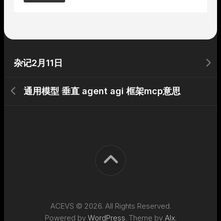
Alternative:
杂记2月11日
通用模型 垂直 agent agi 框架mcp意思
ACEVS © 2026. All Rights Reserved.
Powered by
WordPress
. Theme by
Alx
.