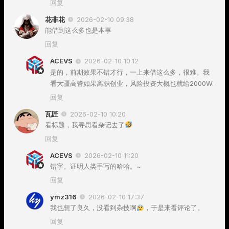
回复
花非花
2026-02-10 09:38
能借到这么多也是本事
回复
ACEVS
2026-02-10 10:12
是的，前期效果不错才行，一上来借这么多，很难。我
看大疆高管如果离职创业，风险投资大概也就给2000W.
回复
瓦匠
2026-02-10 10:20
看标题，我寻思看杂记去了
回复
ACEVS
2026-02-10 11:20
错字。证明人类手写的哈哈。~
回复
ymz316
2026-02-10 17:37
我也想了良久，没看到杂技啊
，于是来看评论了。
回复