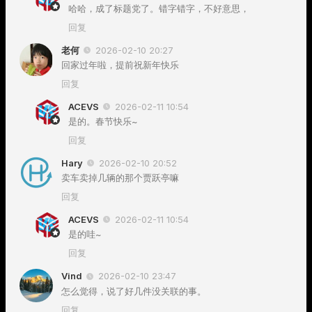
哈哈，成了标题党了。错字错字，不好意思，
回复
老何
2026-02-10 20:27
回家过年啦，提前祝新年快乐
回复
ACEVS
2026-02-11 10:54
是的。春节快乐~
回复
Hary
2026-02-10 20:52
卖车卖掉几辆的那个贾跃亭嘛
回复
ACEVS
2026-02-11 10:54
是的哇~
回复
Vind
2026-02-10 23:47
怎么觉得，说了好几件没关联的事。
回复