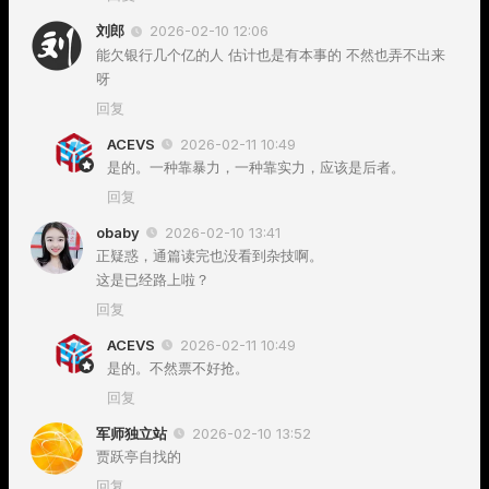
刘郎
2026-02-10 12:06
能欠银行几个亿的人 估计也是有本事的 不然也弄不出来
呀
回复
ACEVS
2026-02-11 10:49
是的。一种靠暴力，一种靠实力，应该是后者。
回复
obaby
2026-02-10 13:41
正疑惑，通篇读完也没看到杂技啊。
这是已经路上啦？
回复
ACEVS
2026-02-11 10:49
是的。不然票不好抢。
回复
军师独立站
2026-02-10 13:52
贾跃亭自找的
回复