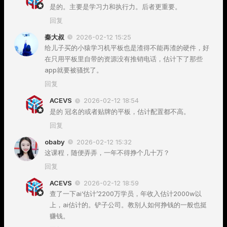
是的。主要是学习力和执行力。后者更重要。
回复
秦大叔
2026-02-12 15:25
给儿子买的小猿学习机平板也是渣得不能再渣的硬件，好
在只用平板里自带的资源没有推销电话，估计下了那些
app就要被骚扰了。
回复
ACEVS
2026-02-12 18:54
是的 冠名的或者贴牌的平板，估计配置都不高。
回复
obaby
2026-02-12 15:32
这课程，随便弄弄，一年不得挣个几十万？
回复
ACEVS
2026-02-12 18:59
查了一下ai‘估计’2200万学员，年收入估计2000w以
上，ai估计的。铲子公司。教别人如何挣钱的一般也挺
赚钱。