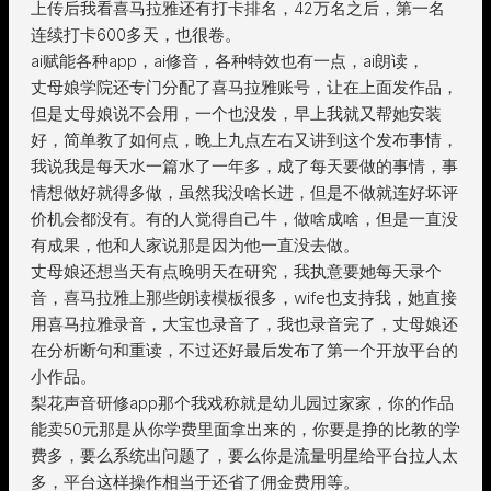
上传后我看喜马拉雅还有打卡排名，42万名之后，第一名
连续打卡600多天，也很卷。
ai赋能各种app，ai修音，各种特效也有一点，ai朗读，
丈母娘学院还专门分配了喜马拉雅账号，让在上面发作品，
但是丈母娘说不会用，一个也没发，早上我就又帮她安装
好，简单教了如何点，晚上九点左右又讲到这个发布事情，
我说我是每天水一篇水了一年多，成了每天要做的事情，事
情想做好就得多做，虽然我没啥长进，但是不做就连好坏评
价机会都没有。有的人觉得自己牛，做啥成啥，但是一直没
有成果，他和人家说那是因为他一直没去做。
丈母娘还想当天有点晚明天在研究，我执意要她每天录个
音，喜马拉雅上那些朗读模板很多，wife也支持我，她直接
用喜马拉雅录音，大宝也录音了，我也录音完了，丈母娘还
在分析断句和重读，不过还好最后发布了第一个开放平台的
小作品。
梨花声音研修app那个我戏称就是幼儿园过家家，你的作品
能卖50元那是从你学费里面拿出来的，你要是挣的比教的学
费多，要么系统出问题了，要么你是流量明星给平台拉人太
多，平台这样操作相当于还省了佣金费用等。