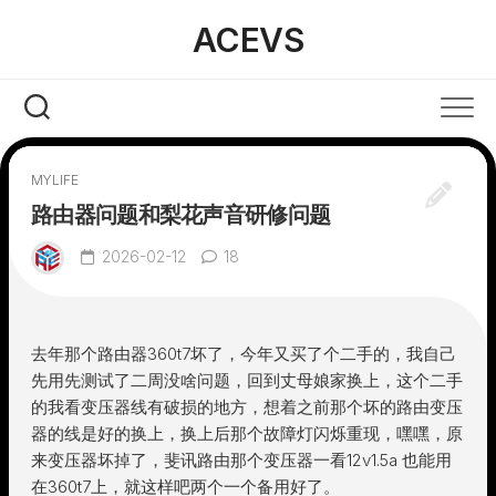
Skip
ACEVS
to
content
MYLIFE
路由器问题和梨花声音研修问题
2026-02-12
18
去年那个路由器360t7坏了，今年又买了个二手的，我自己
先用先测试了二周没啥问题，回到丈母娘家换上，这个二手
的我看变压器线有破损的地方，想着之前那个坏的路由变压
器的线是好的换上，换上后那个故障灯闪烁重现，嘿嘿，原
来变压器坏掉了，斐讯路由那个变压器一看12v1.5a 也能用
在360t7上，就这样吧两个一个备用好了。