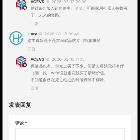
ACEVS
2026-02-12 20:39
估计ai会加入到套路中。哈哈。可能家用机器人被收买
了。未来的套路。
回复
Hary
2026-02-15 09:49
这丈母娘是不是卖保健品的专门找她推销
回复
ACEVS
2026-02-15 11:05
保健品也有。雷允上买了不少。但是丈母娘觉得有疗
（聊）效，wife说就当花钱买了情绪价值。
不知道自己在死亡临近的时候糊涂不糊涂。
回复
发表回复
评论
*