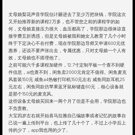
丈母娘梨花声音学院估计砸进去了至少万把块钱，学院这次
又开始推荐新的课程2万多，也不管您之前的课程学的如
何，丈母娘直接压力很大，血压都高了，学院那边很体谅直
接学费五折诱惑，但是丈母娘被我和她女儿教育了几个小时
终于下定决心不在付费，现在学院那边导师又申请600元优
惠券，还说不要声张出去，专属优惠，只对丈母娘一个人有
效，丈母娘也不搭理他了。
之前可能六千多课程加硬件，12.7寸定制平板一个查不到硬
件信息，ai也查不到，闲鱼卖2000元肯定不值得。闲鱼麦克
风套装150元 咸鱼a4热敏打印机150元左右 咸鱼同款耳机25
元左右，闲鱼同款仿苹果蓝牙鼠标键盘60元 ，核心设备就
是那个150元的麦克风。
这些设备丈母娘买回来一两个月了但是不会用，学院那边也
不负责教。
大宝四岁左右就开始喜马拉雅自己编故事或者记忆的故事自
己说一遍上传到平台，也上传了几十个了，不过上小学后上
传的少了，app我也用的少了。