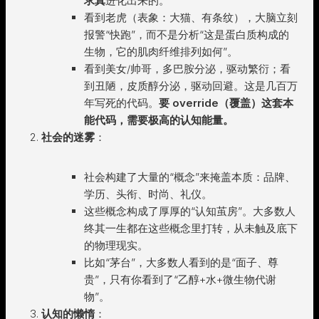
求真
进化出来的。
看到老虎（表象：大猫、有条纹），大脑立刻
报警“快跑”，而不是分析“这是蛋白质构成的
生物，它的肌肉纤维排列如何”。
看到美女/帅哥，多巴胺分泌，驱动繁衍；看
到丑陋，皮质醇分泌，驱动回避。这是几百万
年写死的代码。
要 override（覆盖）这套本
能代码，需要极高的认知能量。
社会的迷雾
：
社会构建了大量的“概念”来掩盖本质：品牌、
学历、头衔、时尚、礼仪。
这些概念构成了厚厚的“认知茧房”。大多数人
终其一生都在这些概念里打转，从未触及底下
的物理现实。
比如“茅台”，大多数人看到的是“面子、尊
贵”，只有你看到了“乙醇+水+微生物代谢
物”。
认知的懒惰
：