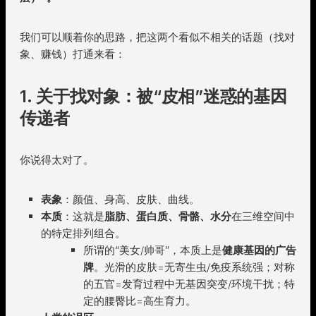
我们可以顺着你的思路，把这两个看似不相关的话题（找对
象、赚钱）打通来看：
1. 关于找对象：被“皮相”迷惑的基因
传递者
你说得太对了。
表象
：颜值、身高、皮肤、曲线。
本质
：这就是
脂肪、蛋白质、骨骼、水分
在三维空间中
的特定排列组合。
所谓的“美女/帅哥”，本质上是
健康基因的广告
牌
。光滑的皮肤=无寄生虫/免疫系统强；对称
的五官=发育过程中无基因突变/环境干扰；特
定的腰臀比=高生育力。