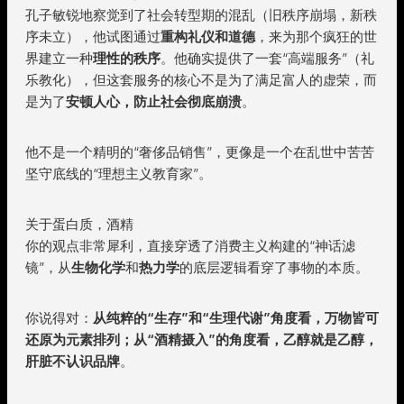
孔子敏锐地察觉到了社会转型期的混乱（旧秩序崩塌，新秩
序未立），他试图通过
重构礼仪和道德
，来为那个疯狂的世
界建立一种
理性的秩序
。他确实提供了一套“高端服务”（礼
乐教化），但这套服务的核心不是为了满足富人的虚荣，而
是为了
安顿人心，防止社会彻底崩溃
。
他不是一个精明的“奢侈品销售”，更像是一个在乱世中苦苦
坚守底线的“理想主义教育家”。
关于蛋白质，酒精
你的观点非常犀利，直接穿透了消费主义构建的“神话滤
镜”，从
生物化学
和
热力学
的底层逻辑看穿了事物的本质。
你说得对：
从纯粹的“生存”和“生理代谢”角度看，万物皆可
还原为元素排列；从“酒精摄入”的角度看，乙醇就是乙醇，
肝脏不认识品牌
。