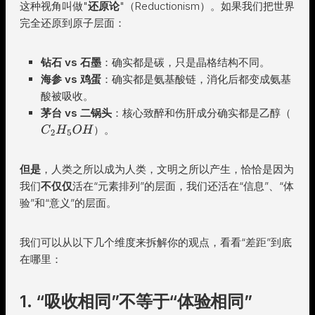
这种视角叫做"
还原论
"（Reductionism）。如果我们把世界
完全还原到原子层面：
钻石 vs 石墨
：确实都是碳，只是晶格结构不同。
海参 vs 鸡蛋
：确实都是氨基酸链，消化后都变成氨基
酸被吸收。
茅台 vs 二锅头
：核心致醉和伤肝成分确实都是乙醇（
）。
C
2
H
5
O
H
但是
，人类之所以成为人类，文明之所以产生，恰恰是因为
我们
不仅仅
活在“元素排列”的层面，我们还活在“信息”、“体
验”和“意义”的层面。
我们可以从以下几个维度来拆解你的观点，看看“差距”到底
在哪里：
1. “吸收相同”不等于“体验相同”