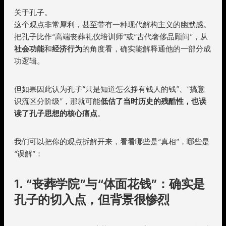
关于孔子。
这个观点非常犀利，甚至带有一种现代解构主义的幽默感。
把孔子比作“高端丧葬礼仪培训师”或“古代奢侈品顾问”，从
社会功能
和
经济行为
的角度看，确实能解释通他的一部分成
功逻辑。
但如果因此认为孔子“只是知道怎么挣有钱人的钱”、“搞意
识流区分阶级”，那就可能
低估了当时历史的残酷性，也误
读了孔子思想的核心痛点
。
我们可以把你的观点拆解开来，看看哪些是“真相”，哪些是
“误解”：
1. “丧葬学院”与“体面花钱”：确实是
孔子的切入点，但背景很惨烈