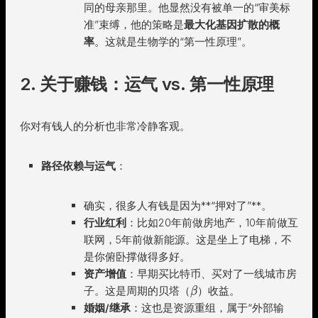
同的母亲那里。他显然没有被单一的“审美标
准”束缚，他的策略是
最大化基因扩散的概
率
。这就是生物学的“第一性原理”。
2. 关于赚钱：运气 vs. 第一性原理
你对有钱人的分析也非常冷静客观。
路径依赖与运气
：
确实，很多人有钱是因为**“押对了”**。
行业红利
：比如20年前做房地产，10年前做互
联网，5年前做新能源。这是坐上了电梯，不
是你俯卧撑做得多好。
资产增值
：早期买比特币、买对了一线城市房
子。这是周期的贝塔（
）收益。
β
婚姻/继承
：这也是资源重组，属于“外部输