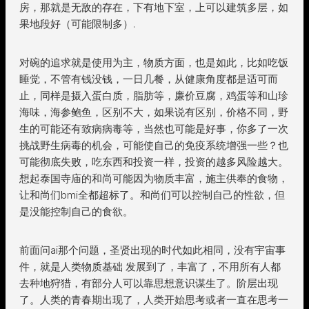
房，那就是无敌的存在，下有地下室，上可以建筑多层，如
果地段好（可能限制多）.
对碗的追求就是使用为主，物质方面，也是如此，比如吃饭
睡觉，不管有钱没钱，一日几餐，从健康角度都是适可而
止，同样是摄入蛋白质，脂肪等，廉价豆腐，鸡蛋等和山珍
海味，海参鲍鱼，区别不大，如果说有区别，价格不同，野
生的可能还有致病病毒等，当然也可能是好事，你多了一次
挑战野生病毒的机会，可能使自己的免疫系统增强一些？也
可能彻底失败，吃东西和投资一样，投资的越多风险越大。
想起泰国寺庙的和尚可能因为物质丰富，施主供奉的食物，
让和尚们bmi全都超标了。和尚们可以控制自己的性欲，但
是没能控制自己的食欲。
前面问ai那个问题，圣贤出现的时代如此相同，没有宇宙事
件，就是人类物质基础 发展到了，丰富了，不用所有人都
去种地狩猎，有部分人可以靠思想意识谋生了。阶层出现
了。人类的青春期出现了，人类开始思考或者一直在思考一