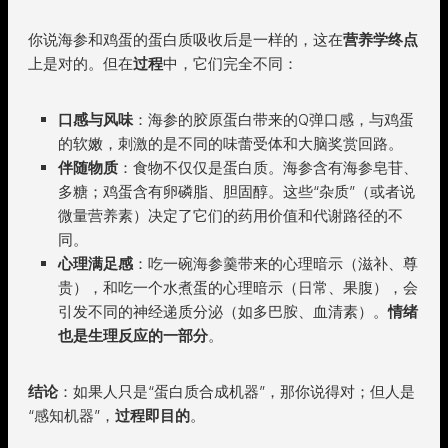
你说海参和鸡蛋的蛋白质吸收后是一样的，这在
营养学终点
上是对的。但在
过程
中，它们完全不同：
口感与风味
：海参的胶原蛋白带来的Q弹口感，与鸡蛋
的软嫩，刺激的是不同的味蕾受体和大脑奖赏回路。
伴随物质
：食物不仅仅是蛋白质。海参含有海参皂苷、
多糖；鸡蛋含有卵磷脂、胆固醇。这些“杂质”（或者说
微量营养素）决定了它们的药用价值和代谢路径的不
同。
心理满足感
：吃一碗海参羹带来的心理暗示（滋补、尊
贵），和吃一个水煮蛋的心理暗示（日常、果腹），会
引发不同的神经递质分泌（如多巴胺、血清素）。
情绪
也是生理反应的一部分
。
结论
：如果人只是“蛋白质合成机器”，那你说得对；但人是
“感知机器”，
过程即目的
。