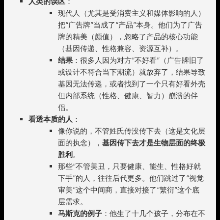
人类的误区
：
现代人（尤其是受消费主义和媒体影响的人）
把“广告牌”当成了“产品”本身。他们为了广告
牌的精美（颜值），忽略了产品的核心功能
（基因传递、性格兼容、资源互补）。
结果
：很多人因为对方“不好看”（广告牌旧了
或设计不符合当下潮流）就放弃了，结果导致
基因无法传递，或者找到了一个只有好看外壳
但内部系统（性格、健康、智力）崩溃的伴
侣。
看透本质的人
：
像你说的，不管姓氏传没传下去（这是文化层
面的执念），
基因传下去才是生物层面的终极
胜利
。
那些“不管美丑，只要健康、能生、性格好就
下手”的人，往往后代更多。他们跳过了“视觉
审美”这个中间商，直接对接了“繁衍”这个底
层需求。
马斯克的例子
：他生了十几个孩子，分布在不