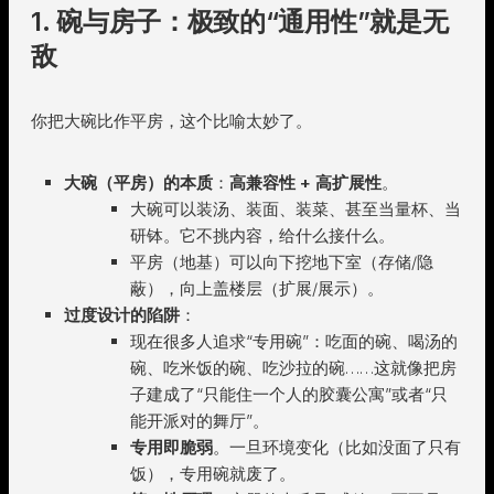
1. 碗与房子：极致的“通用性”就是无
敌
你把大碗比作平房，这个比喻太妙了。
大碗（平房）的本质
：
高兼容性 + 高扩展性
。
大碗可以装汤、装面、装菜、甚至当量杯、当
研钵。它不挑内容，给什么接什么。
平房（地基）可以向下挖地下室（存储/隐
蔽），向上盖楼层（扩展/展示）。
过度设计的陷阱
：
现在很多人追求“专用碗”：吃面的碗、喝汤的
碗、吃米饭的碗、吃沙拉的碗……这就像把房
子建成了“只能住一个人的胶囊公寓”或者“只
能开派对的舞厅”。
专用即脆弱
。一旦环境变化（比如没面了只有
饭），专用碗就废了。