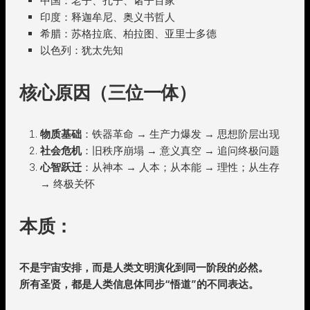
中国：老子、孔子、诸子百家
印度：释迦牟尼、奥义书哲人
希腊：苏格拉底、柏拉图、亚里士多德
以色列：犹太先知
核心原因（三位一体）
物质基础
：铁器革命 → 生产力爆发 → 思想阶层出现
社会危机
：旧秩序崩塌 → 意义真空 → 追问终极问题
心智跃迁
：从神本 → 人本；从本能 → 理性；从生存
→ 终极关怀
本质：
不是宇宙安排，而是人类文明演化到同一阶段的必然。
所有圣贤，都是人类信息体同步“悟道”的不同表达。