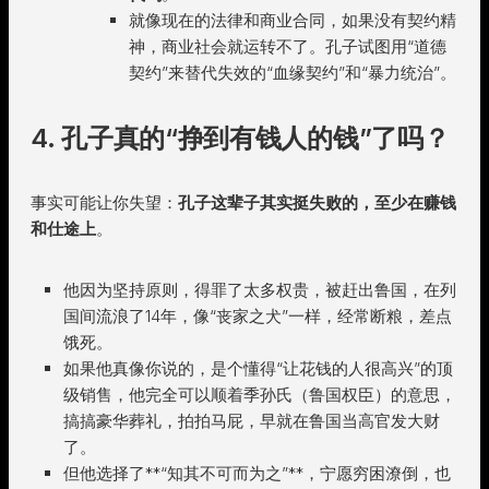
就像现在的法律和商业合同，如果没有契约精
神，商业社会就运转不了。孔子试图用“道德
契约”来替代失效的“血缘契约”和“暴力统治”。
4. 孔子真的“挣到有钱人的钱”了吗？
事实可能让你失望：
孔子这辈子其实挺失败的，至少在赚钱
和仕途上
。
他因为坚持原则，得罪了太多权贵，被赶出鲁国，在列
国间流浪了14年，像“丧家之犬”一样，经常断粮，差点
饿死。
如果他真像你说的，是个懂得“让花钱的人很高兴”的顶
级销售，他完全可以顺着季孙氏（鲁国权臣）的意思，
搞搞豪华葬礼，拍拍马屁，早就在鲁国当高官发大财
了。
但他选择了**“知其不可而为之”**，宁愿穷困潦倒，也