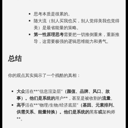
思考本质是很累的。
随大流（别人买我也买，别人觉得美我也觉得
美）是最省能量的策略。
第一性原理思考
需要把一切推倒重来，重新推
导，这需要极强的逻辑思维能力和勇气。
总结
你的观点其实揭示了一个残酷的真相：
大众
活在**“信息渲染层”
（颜值、品牌、风口、故
事）。他们是系统的
用户**，甚至是被收割的
流量
。
高手
活在**“物理/生物/经济底层”
（基因、元素排列、
供需关系、能量转换）。他们是系统的
黑客
或
架构师
**。