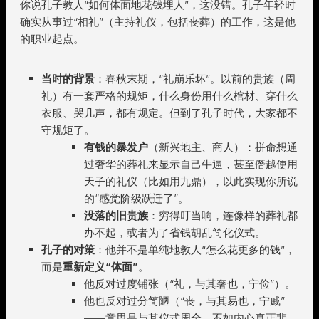
你说孔子教人“如何体面地花钱埋人”，这没错。孔子年轻时
确实从事过“相礼”（主持礼仪，包括丧葬）的工作，这是他
的职业起点。
当时的背景
：春秋末期，“礼崩乐坏”。以前的贵族（周
礼）有一套严格的规矩，什么身份用什么棺材、穿什么
衣服、哭几声，都有规定。但到了孔子时代，大家都不
守规矩了。
有钱的暴发户
（新兴地主、商人）：拼命想通
过奢华的葬礼来显示自己牛逼，甚至僭越使用
天子的礼仪（比如用九鼎），以此实现你所说
的“感觉阶级跃迁了”。
没落的旧贵族
：穷得叮当响，连像样的葬礼都
办不起，或者为了省钱胡乱简化仪式。
孔子的对策
：他并不是单纯地教人“怎么花更多的钱”，
而是
重新定义“体面”
。
他反对过度铺张（“礼，与其奢也，宁俭”）。
他也反对过分简陋（“丧，与其易也，宁戚”
——意思是与其仪式周全，不如内心真正悲