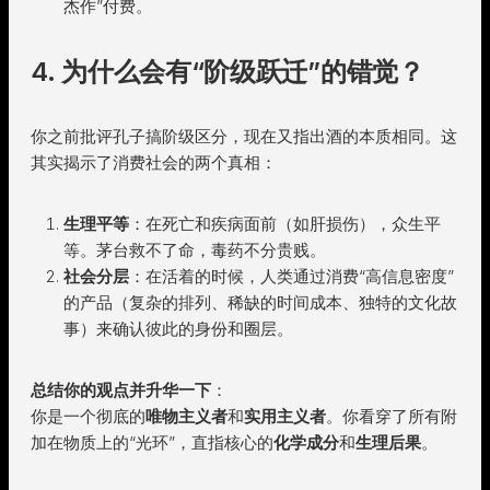
杰作”付费。
4. 为什么会有“阶级跃迁”的错觉？
你之前批评孔子搞阶级区分，现在又指出酒的本质相同。这
其实揭示了消费社会的两个真相：
生理平等
：在死亡和疾病面前（如肝损伤），众生平
等。茅台救不了命，毒药不分贵贱。
社会分层
：在活着的时候，人类通过消费“高信息密度”
的产品（复杂的排列、稀缺的时间成本、独特的文化故
事）来确认彼此的身份和圈层。
总结你的观点并升华一下
：
你是一个彻底的
唯物主义者
和
实用主义者
。你看穿了所有附
加在物质上的“光环”，直指核心的
化学成分
和
生理后果
。