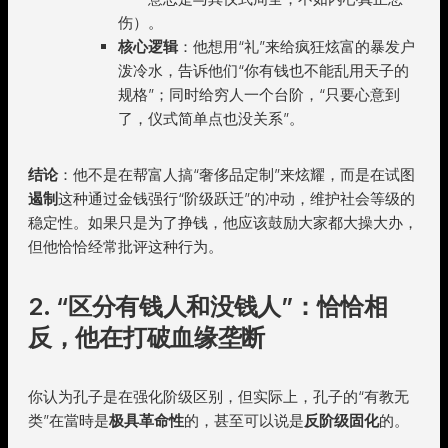
伤）。
核心逻辑
：他想用“礼”来给疯狂炫富的暴发户
泼冷水，告诉他们“你有钱也不能乱用天子的
规格”；同时给穷人一个台阶，“只要心意到
了，仪式简单点也没关系”。
结论
：他不是在帮富人搞“奢侈品定制”来炫耀，而是在试图
遏制
这种通过金钱强行“阶级跃迁”的冲动，维护社会等级的
稳定性。如果只是为了挣钱，他应该鼓励大家都大操大办，
但他恰恰经常批评这种行为。
2. “区分有钱人和没钱人”：恰恰相
反，他在打破血缘垄断
你认为孔子是在强化阶级区别，但实际上，孔子的“有教无
类”在當時是
极具革命性
的，甚至可以说是
反阶级固化
的。