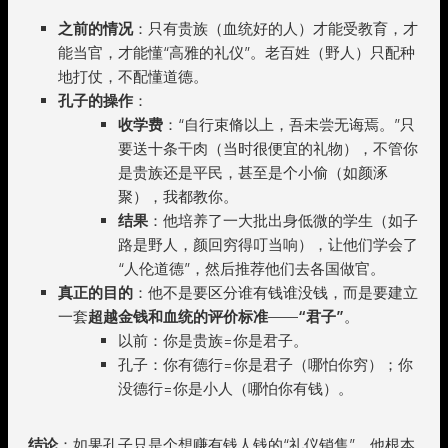
之前的情况
：只有贵族（血统好的人）才能受教育，才
能当官，才能懂“高雅的礼仪”。老百姓（野人）只配种
地打仗，不配懂道德。
孔子的操作
：
收学费
：“自行束脩以上，吾未尝无诲焉。”只
要送十条干肉（当时很便宜的礼物），不管你
是贵族还是平民，甚至是个小偷（如颜涿
聚），我都教你。
结果
：他培养了一大批出身低微的学生（如子
路是野人，颜回穷得叮当响），让他们学会了
“人伦道德”，然后推荐他们去各国做官。
真正的目的
：他不是要区分谁有钱谁没钱，而是要建立
一套
超越金钱和血统的评价标准
——
“君子”
。
以前：你是贵族=你是君子。
孔子：你有德行=你是君子（哪怕你穷）；你
没德行=你是小人（哪怕你有钱）。
结论
：如果孔子只是个想赚有钱人钱的“礼仪销售”，他根本