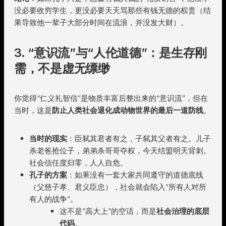
没必要收穷学生，更没必要天天骂那些有钱无德的权贵（结
果导致他一辈子大部分时间在流浪，并没发大财）。
3. “意识流”与“人伦道德”：是生存刚
需，不是虚无缥缈
你觉得“仁义礼智信”是物质丰富后整出来的“意识流”，但在
当时，这是
防止人类社会退化成动物世界的最后一道防线
。
当时的现实
：臣弑其君者有之，子弑其父者有之。儿子
杀老爸抢位子，弟弟杀哥哥夺权，今天结盟明天背刺。
社会信任度归零，人人自危。
孔子的方案
：如果没有一套大家共同遵守的道德底线
（父慈子孝、君义臣忠），社会就会陷入“所有人对所
有人的战争”。
这不是“高大上”的空话，而是
社会治理的底层
代码
。