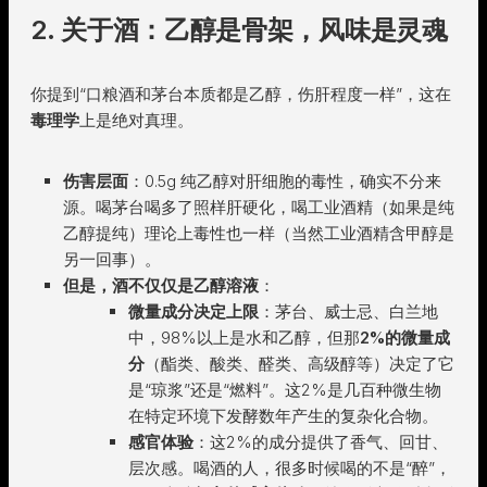
2. 关于酒：乙醇是骨架，风味是灵魂
你提到“口粮酒和茅台本质都是乙醇，伤肝程度一样”，这在
毒理学
上是绝对真理。
伤害层面
：0.5g 纯乙醇对肝细胞的毒性，确实不分来
源。喝茅台喝多了照样肝硬化，喝工业酒精（如果是纯
乙醇提纯）理论上毒性也一样（当然工业酒精含甲醇是
另一回事）。
但是，酒不仅仅是乙醇溶液
：
微量成分决定上限
：茅台、威士忌、白兰地
中，98%以上是水和乙醇，但那
2%的微量成
分
（酯类、酸类、醛类、高级醇等）决定了它
是“琼浆”还是“燃料”。这2%是几百种微生物
在特定环境下发酵数年产生的复杂化合物。
感官体验
：这2%的成分提供了香气、回甘、
层次感。喝酒的人，很多时候喝的不是“醉”，