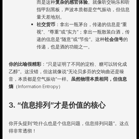
而是这种
复杂的感官体验
。就像听交响乐和听
指甲刮黑板，声波本质都是空气振动，但信息
量天差地别。
社交货币
：拿出一瓶茅台，传递的信息是“重
视”、“尊重”或“实力”；拿出一瓶散装白酒，传
递的信息是“随意”或“节俭”。这种
社会信号
的
传递，也是酒的功能之一。
你的比喻很精彩
：“只是证明了不同的淀粉、糖可以转化成
乙醇”。这没错，但这就像说“无论贝多芬的交响曲还是噪
音，本质都是空气振动”一样。
虽然物理本质相同，但信息
熵
（Information Entropy）
3. “信息排列”才是价值的核心
你开头提到“吃什么也是个信息问题，信息排列问题”。这点
得非常透彻！