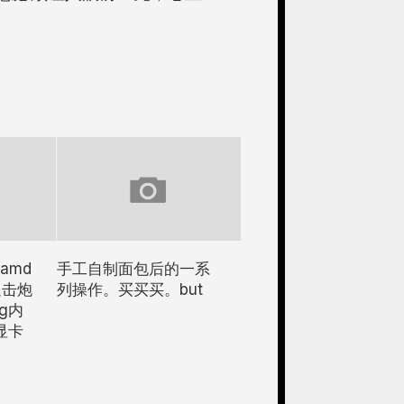
amd
手工自制面包后的一系
迫击炮
列操作。买买买。but
6g内
g显卡