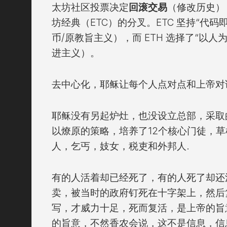
太坊社区投票决定
回滚交易
（修改历史）
坊经典（ETC）的分叉。ETC 坚持“代
币/原教旨主义），而 ETH 选择了“以人
进主义）。
去中心化，耶稣让每个人点对点和上帝对
耶稣没有另起炉灶，也没设立总部，采取
以燎原的策略，培养了12个核心门徒，
人，乞丐，妓女，税吏和外邦人.
有的人活着却已经死了，有的人死了却还
卖，被当时的政府钉死在十字架上，然后
写，才威力十足，死而复活，是上帝的旨
的旨意，不然香农会说，这不是信息，信