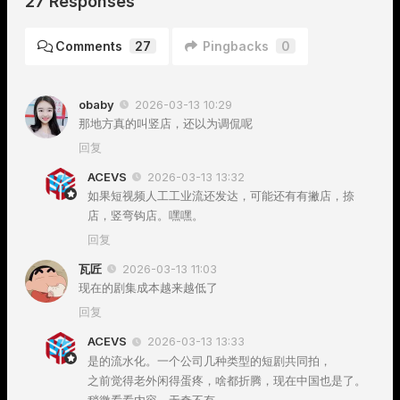
27 Responses
Comments
27
Pingbacks
0
obaby
2026-03-13 10:29
那地方真的叫竖店，还以为调侃呢
回复
ACEVS
2026-03-13 13:32
如果短视频人工工业流还发达，可能还有有撇店，捺
店，竖弯钩店。嘿嘿。
回复
瓦匠
2026-03-13 11:03
现在的剧集成本越来越低了
回复
ACEVS
2026-03-13 13:33
是的流水化。一个公司几种类型的短剧共同拍，
之前觉得老外闲得蛋疼，啥都折腾，现在中国也是了。
稍微看看内容，无奇不有。