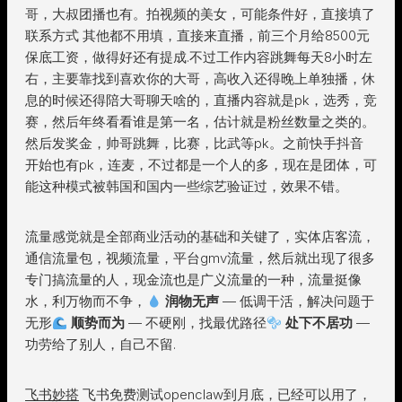
哥，大叔团播也有。拍视频的美女，可能条件好，直接填了
联系方式 其他都不用填，直接来直播，前三个月给8500元
保底工资，做得好还有提成.不过工作内容跳舞每天8小时左
右，主要靠找到喜欢你的大哥，高收入还得晚上单独播，休
息的时候还得陪大哥聊天啥的，直播内容就是pk，选秀，竞
赛，然后年终看看谁是第一名，估计就是粉丝数量之类的。
然后发奖金，帅哥跳舞，比赛，比武等pk。之前快手抖音
开始也有pk，连麦，不过都是一个人的多，现在是团体，可
能这种模式被韩国和国内一些综艺验证过，效果不错。
流量感觉就是全部商业活动的基础和关键了，实体店客流，
通信流量包，视频流量，平台gmv流量，然后就出现了很多
专门搞流量的人，现金流也是广义流量的一种，流量挺像
水，利万物而不争，
润物无声
— 低调干活，解决问题于
无形
顺势而为
— 不硬刚，找最优路径
处下不居功
—
功劳给了别人，自己不留.
飞书妙搭
飞书免费测试openclaw到月底，已经可以用了，