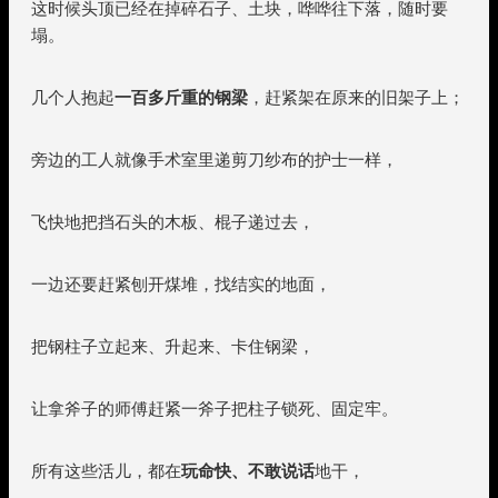
这时候头顶已经在掉碎石子、土块，哗哗往下落，随时要
塌。
几个人抱起
一百多斤重的钢梁
，赶紧架在原来的旧架子上；
旁边的工人就像手术室里递剪刀纱布的护士一样，
飞快地把挡石头的木板、棍子递过去，
一边还要赶紧刨开煤堆，找结实的地面，
把钢柱子立起来、升起来、卡住钢梁，
让拿斧子的师傅赶紧一斧子把柱子锁死、固定牢。
所有这些活儿，都在
玩命快、不敢说话
地干，