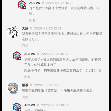
ACEVS
2026-03-26 15:28
这个是我让ai翻译成大白话，有些词我看不懂。哈
哈。
回复
大致
2026-03-26 12:21
我看书的感觉是路遥没种过地，也没烧过砖，但只有挖煤
这段还可以。
回复
ACEVS
2026-03-26 14:37
我昨天看了ai告诉我的路遥简历，后来他去铜川矿务局
工作，估计算是本行了。
路遥小时候干的事情挺像小说里面的玉亭，少安的二爸.
回复
紫慕
2026-03-27 08:36
现在学生的毕业论文界定，不能用AI生成核心观点
回复
ACEVS
2026-03-28 16:54
不错。了解啦~