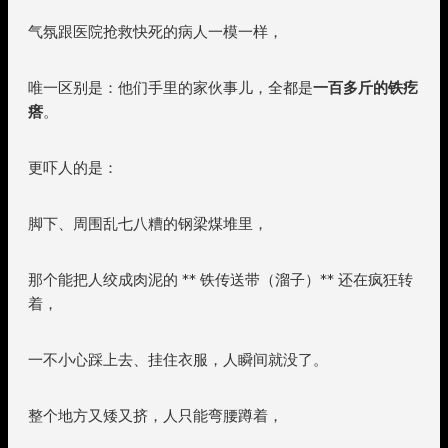
气氛跟医院抢救快死的病人一模一样，
唯一区别是：他们手里的家伙事儿，全都是
一百多斤的铁疙
瘩
。
更吓人的是：
脚下、周围乱七八糟的钢梁煤堆里，
那个能把人绞成肉泥的 ** 铁传送带（溜子）** 还在疯狂转
着，
一不小心踩上去、挂住衣服，人瞬间就没了。
整个地方又矮又挤，人只能弯腰蹲着，