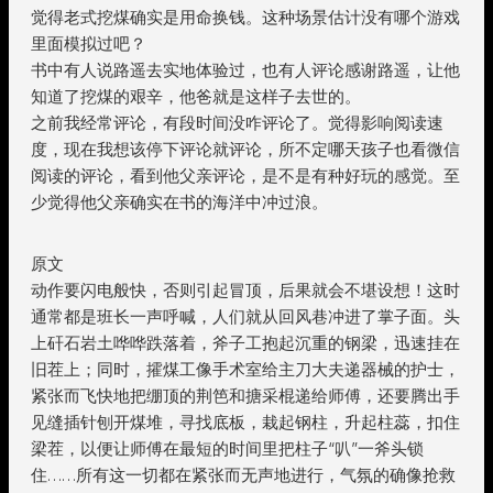
觉得老式挖煤确实是用命换钱。这种场景估计没有哪个游戏
里面模拟过吧？
书中有人说路遥去实地体验过，也有人评论感谢路遥，让他
知道了挖煤的艰辛，他爸就是这样子去世的。
之前我经常评论，有段时间没咋评论了。觉得影响阅读速
度，现在我想该停下评论就评论，所不定哪天孩子也看微信
阅读的评论，看到他父亲评论，是不是有种好玩的感觉。至
少觉得他父亲确实在书的海洋中冲过浪。
原文
动作要闪电般快，否则引起冒顶，后果就会不堪设想！这时
通常都是班长一声呼喊，人们就从回风巷冲进了掌子面。头
上矸石岩土哗哗跌落着，斧子工抱起沉重的钢梁，迅速挂在
旧茬上；同时，攉煤工像手术室给主刀大夫递器械的护士，
紧张而飞快地把绷顶的荆笆和搪采棍递给师傅，还要腾出手
见缝插针刨开煤堆，寻找底板，栽起钢柱，升起柱蕊，扣住
梁茬，以便让师傅在最短的时间里把柱子“叭”一斧头锁
住……所有这一切都在紧张而无声地进行，气氛的确像抢救