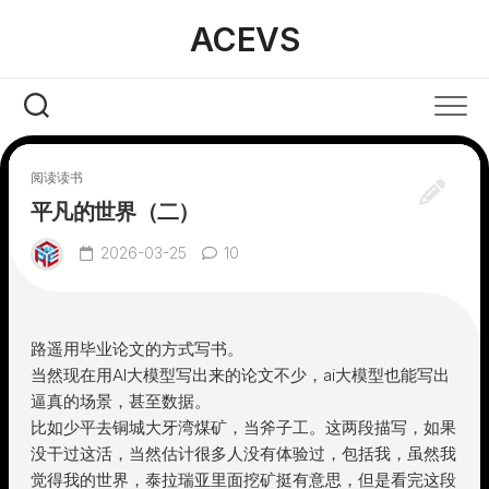
Skip
ACEVS
to
content
阅读读书
平凡的世界（二）
2026-03-25
10
路遥用毕业论文的方式写书。
当然现在用AI大模型写出来的论文不少，ai大模型也能写出
逼真的场景，甚至数据。
比如少平去铜城大牙湾煤矿，当斧子工。这两段描写，如果
没干过这活，当然估计很多人没有体验过，包括我，虽然我
觉得我的世界，泰拉瑞亚里面挖矿挺有意思，但是看完这段