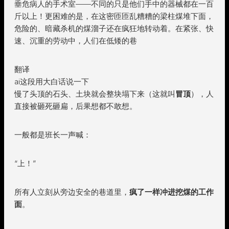
垂危病人的手术室——不同的只是他们手中的器械都在一百
斤以上！更困难的是，在这密匝匝乱糟糟的梁柱煤堆下面，
危险的、暗藏杀机的煤溜子还在疯狂地转动着。在紧张、快
速、沉重的劳动中，人们在低矮的巷
翻译
ai这段用大白话说一下
慢了头顶的石头、土块就会整块塌下来（这就叫
冒顶
），人
直接被砸死砸扁，后果想都不敢想。
一般都是班长一声喊：
“上！”
所有人立刻从旁边安全的巷道里，
疯了一样冲进挖煤的工作
面
。