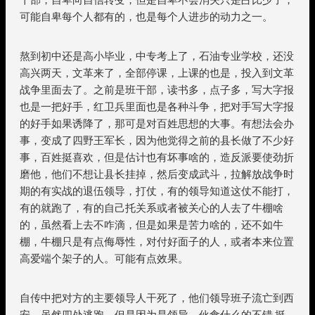
可能自卑每个人都有的，也是每个人进步的动力之一。
熬到初中还是高小毕业，中专考上了，石油专业学校，还没
高兴两天，文革来了，全部停课，上课的也是，投入到文革
战争里面去了。之前是班干部，读书多，点子多，写大字报
也是一把好手，红卫兵里面也是各种斗争，把对手写大字报
的好手如果诱降了，那可是对百姓思想的大事。有想法会办
事，变成了四野王军长，因为他觉得之前的县长做了不少好
事，百姓挺喜欢，但是估计也有坏事啥的，造反派要使劲折
磨他，他们不想让县长挂掉，然后变成武斗，拉解放战争时
期的有实战的退伍领导，打仗，有的领导知道这仗不能打，
有的就跑了，有的自己托关系或者被关心的人去了牛棚啥
的，虽然看上去不咋滴，但是如果是苦力啥的，还不如牛
棚，牛棚只是有点侮辱性，对付好面子的人，或者本来位置
高爱端个架子的人。可能有点效果。
自传中把对方的主要领导人干死了，他们领导班子流亡到西
安，虽然四处逃跑，但是因为是领导，伙食什么的不错.挺