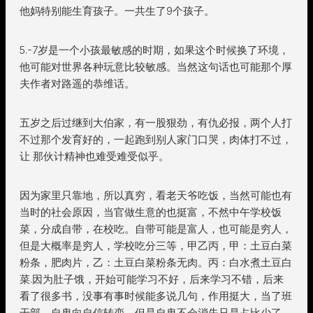
他妈特别能生育孩子。一共生了9个孩子。
5.-7岁是一个小孩最敏感的时期，如果这个时候换了环境，
他可能对世界各种玩意比较敏感。当然这句话也可能那个厚
夫作者对路遥的恭维话。
五岁之后过继到大伯家，有一股狠劲，有仇必报，两个人打
不过那个发育好的，一起跑到别人家门口哭，肉体打不过，
让 那伙计精神也难受难受似乎。
因为家里只靠地，所以真穷，看老天爷吃饭，当然可能也有
当时的社会原因，当官做生意的也挺富，不然中午学校饭
菜，分成自带，在校吃。自带可能是富人，也可能是穷人，
但是大概率是穷人，学校吃分三等，甲乙丙，甲：土豆白菜
粉条，肥肉片，乙：土豆白菜粉条无肉。丙：白水煮土豆白
菜.因为肚子饿，开始可能学习不好，后来学习不错，后来
看了很多书，没事有事时候能多说几句，作用挺大，当了班
干部，自卑向自信转变，但是自卑不会消失只是占比少了，