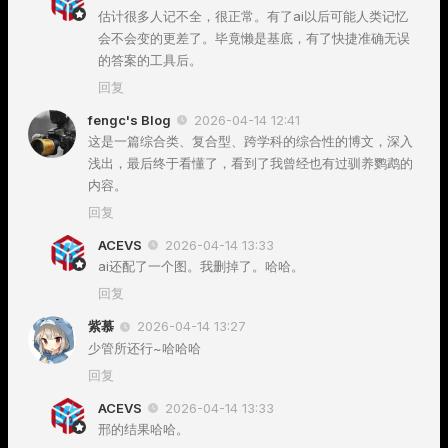
估计很多人记不全，很正常。有了ai以后可能人类记忆
会不会变的更差了。毕竟懒是基底，有了快捷准确无误
的答案的工具后。
回复
fengc's Blog
2026-04-14 12:41
这是一篇综合类、复合型、跨学科的综合性的博文，深入
浅出，最后终于看懂了，看到了我曾经也有过驯养鹦鹉的
内容。
回复
ACEVS
2026-04-14 13:33
ai还配了一个图。我删掉了。哈哈。
回复
紫慕
2026-04-14 13:27
少管所还行~哈哈哈
回复
ACEVS
2026-04-14 13:33
邢的结果哈哈。