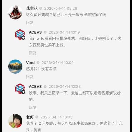
花非花
2026-04-14 09:26
这么多只鹦鹉？这已经不是一般家里养宠物了啊
回复
ACEVS
2026-04-14 10:19
我让wife看看闲鱼批发价格。都好低，让她别买了，这
东西想卖也卖不上钱。
回复
Vind
2026-04-14 10:00
感觉我并没有看懂
回复
ACEVS
2026-04-14 10:23
没事。我只是记录一下。最速曲线可以看看视频解说啥
的。
回复
老何
2026-04-14 10:03
我养了 2 只鹦鹉，每天打扫卫生都嫌麻烦，你这养了十几
只，厉害