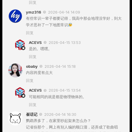
回复
ymz316
2026-04-14 14:09
有些常识一辈子都要记得，我高中那会地理没学好，到大
学才恶补了一下地图常识
回复
ACEVS
2026-04-15 13:53
是的。嘿嘿。
回复
obaby
2026-04-14 15:18
内容跨度有点大
回复
ACEVS
2026-04-15 13:54
可能相同的就是都是物理物体的。
回复
崔话记
2026-04-14 16:30
鹦鹉养多了，在家里吵起架来怎么办？
记省份那个，网上有别人编的顺口溜，还弄成了歌曲唱