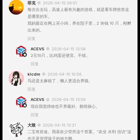
菲克
2026-04-15 06:01
每次出去玩，高速上最有兴趣的游戏，就是看车牌抢答这
是哪里的车。
我妈最近在网上买小鸡，养在院子里，2 块钱 10 只，刚孵
出来的。
回复
ACEVS
2026-04-15 13:58
2元10只，比鸡蛋还便宜。不错。
回复
klcdm
2026-04-15 10:56
鸟还是太麻烦了，懒人更适合养猫。
回复
ACEVS
2026-04-15 13:59
现在我觉得啥也不养最好。都得操心。
回复
大致
2026-04-15 12:21
二宝有前途。我喜欢少管所这个答案。“农业 水利 信访”这
也不是管理孩子的地方啊。