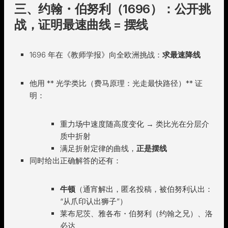
三、约翰・伯努利（1696）：公开挑
战，证明最速曲线 = 摆线
1696 年在《教师学报》向全欧洲挑战：
求最速降线
他用 ** 光学类比（费马原理：光走最快路径）** 证
明：
重力场中速度随高度变化 → 类比光在分层介
质中折射
满足折射定律的曲线，
正是摆线
同时给出正确解答的还有：
牛顿
（通宵解出，匿名投稿，被伯努利认出：
“从爪印认出狮子”）
莱布尼茨、雅各布・伯努利（约翰之兄）、洛
必达