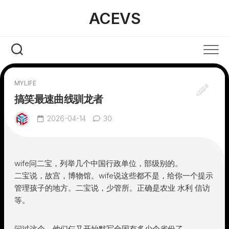
Skip
ACEVS
to
content
MYLIFE
搞笑最速曲线驯龙者
2026-04-14
30
wife问二宝，列举几个中国行政单位，部级别的。
二宝说，故宫，博物馆。wife说这些都不是，给你一个提示
管理孩子的地方。二宝说，少管所。正确是农业 水利 信访
等。
问过这个。他们仨又开始默写全国有多少个省份了。