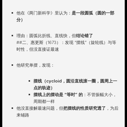
他在《两门新科学》里认为：
是一段圆弧（圆的一部
分）
理由：圆弧比折线、直线快，但
结论错了
##二、惠更斯（1673）：发现 “摆线”（旋轮线）与等
时性，但没直接证最速
他研究单摆，发现：
摆线（cycloid，圆沿直线滚一圈，圆周上一
点的轨迹）
摆线上的摆动是 “等时” 的
：不管振幅大小，
周期都一样
他没直接解最速问题，但
把摆线的性质研究透了
，为后
来铺路