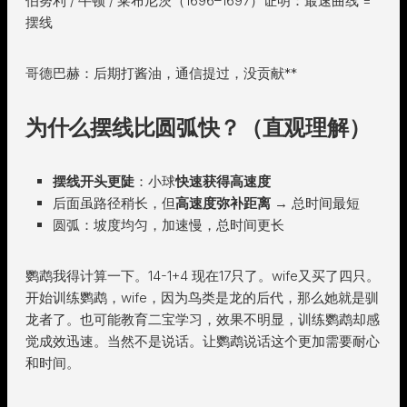
伯努利 / 牛顿 / 莱布尼茨（1696–1697）证明：最速曲线 =
摆线
哥德巴赫：后期打酱油，通信提过，没贡献**
为什么摆线比圆弧快？（直观理解）
摆线开头更陡
：小球
快速获得高速度
后面虽路径稍长，但
高速度弥补距离
→ 总时间最短
圆弧：坡度均匀，加速慢，总时间更长
鹦鹉我得计算一下。14-1+4 现在17只了。wife又买了四只。
开始训练鹦鹉，wife，因为鸟类是龙的后代，那么她就是驯
龙者了。也可能教育二宝学习，效果不明显，训练鹦鹉却感
觉成效迅速。当然不是说话。让鹦鹉说话这个更加需要耐心
和时间。