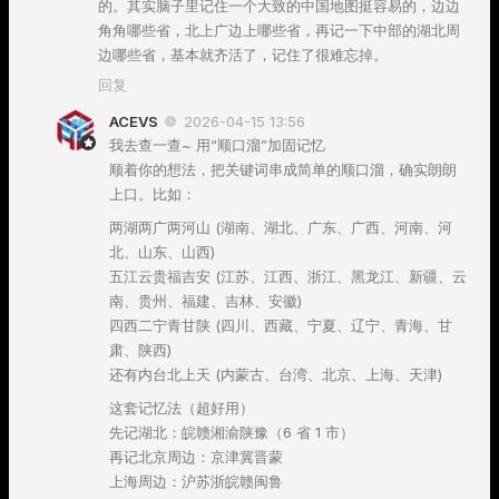
的。其实脑子里记住一个大致的中国地图挺容易的，边边
角角哪些省，北上广边上哪些省，再记一下中部的湖北周
边哪些省，基本就齐活了，记住了很难忘掉。
回复
ACEVS
2026-04-15 13:56
我去查一查~ 用“顺口溜”加固记忆
顺着你的想法，把关键词串成简单的顺口溜，确实朗朗
上口。比如：
两湖两广两河山 (湖南、湖北、广东、广西、河南、河
北、山东、山西)
五江云贵福吉安 (江苏、江西、浙江、黑龙江、新疆、云
南、贵州、福建、吉林、安徽)
四西二宁青甘陕 (四川、西藏、宁夏、辽宁、青海、甘
肃、陕西)
还有内台北上天 (内蒙古、台湾、北京、上海、天津)
这套记忆法（超好用）
先记湖北：皖赣湘渝陕豫（6 省 1 市）
再记北京周边：京津冀晋蒙
上海周边：沪苏浙皖赣闽鲁