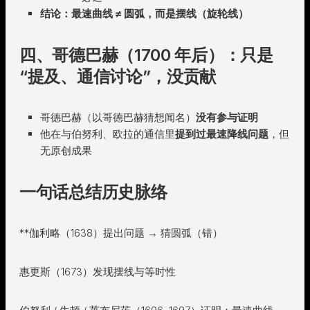
结论：最速曲线 ≠ 圆弧，而是摆线（旋轮线）
四、哥德巴赫（1700 年后）：只是
“提及、通信讨论”，没贡献
哥德巴赫（以哥德巴赫猜想闻名）
没有参与证明
他在与伯努利、欧拉的通信里
提到过最速降线问题
，但
无原创成果
一句话总结历史脉络
**伽利略（1638）提出问题 → 猜圆弧（错）
惠更斯（1673）发现摆线与等时性