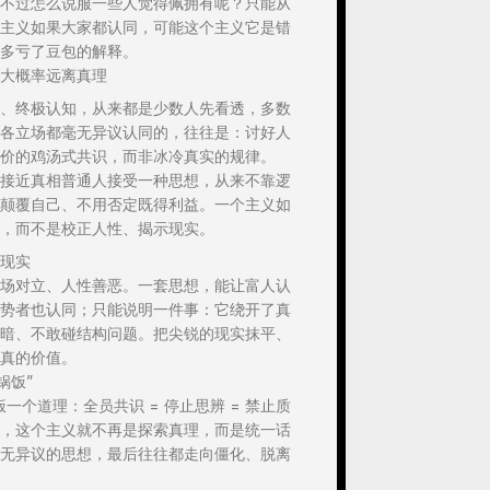
不过怎么说服一些人觉得佩拥有呢？只能从
主义如果大家都认同，可能这个主义它是错
多亏了豆包的解释。
大概率远离真理
、终极认知，从来都是少数人先看透，多数
各立场都毫无异议认同的，往往是：讨好人
价的鸡汤式共识，而非冰冷真实的规律。
接近真相普通人接受一种思想，从来不靠逻
颠覆自己、不用否定既得利益。一个主义如
，而不是校正人性、揭示现实。
现实
场对立、人性善恶。一套思想，能让富人认
势者也认同；只能说明一件事：它绕开了真
暗、不敢碰结构问题。把尖锐的现实抹平、
真的价值。
锅饭”
饭一个道理：全员共识 = 停止思辨 = 禁止质
，这个主义就不再是探索真理，而是统一话
无异议的思想，最后往往都走向僵化、脱离