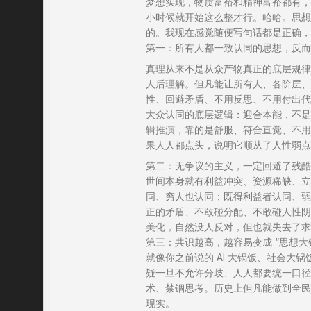
梦想实现，物质富裕和精神富裕都有，
小时候就开始这么整才行。哈哈。思想
的。我现在感觉随便写句话都是正确，
第一：所有人都一致认同的思想，反而
真理从来不是从众产物真正的底层规律
人后理解。但凡能让所有人、各阶层、
性、回避矛盾、不用反思、不用付出代
大众认同的底层逻辑：迎合本能，不是
辑推演，靠的是舒服、符合直觉、不用
果人人都点头，说明它顺从了人性弱点
第二：无争议的主义，一定回避了残酷
世间本身就有利益冲突、资源稀缺、立
同、穷人也认同；既得利益者认同、弱
正的矛盾、不敢碰分配、不敢碰人性阴
美化，自然没人反对，但也就失去了求
第三：共识越高，越容易变成 “思想大
就像你之前说的 AI 大锅饭、社会大锅
疑一旦不允许分歧、人人都要统一口径
术、禁锢思考。历史上但凡能做到全民
现实。