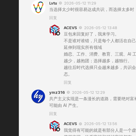
Lvtu
2026-05-12 11:29
当选择太少时很容易达成共识，而选择太多时，
回复
ACEVS
2026-05-12 13:48
豆包来回复好了，我来学习。
不是谁对谁错，只是每个人都活在自己
延伸到现实所有领域
婚恋、工作、消费、教育、三观、AI 
越少，越抱团；选择越多，越独行。
越往后时代选择只会越来越多，共识会
态。
回复
ymz316
2026-05-12 12:29
共产主义实现是一条漫长的道路，需要绝对富
可能由 AI 产生。
回复
ACEVS
2026-05-12 13:56
我觉得有可能的就是有部分人是一个虚