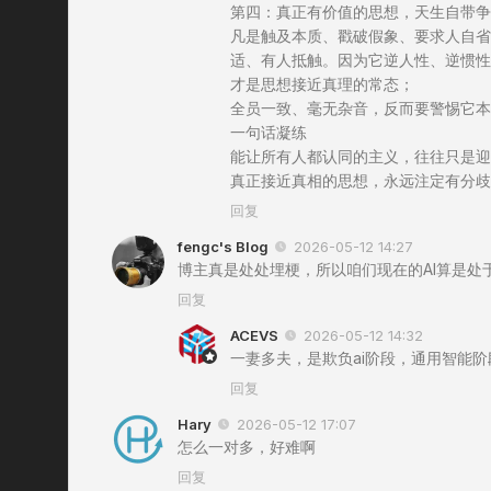
第四：真正有价值的思想，天生自带争
凡是触及本质、戳破假象、要求人自省
适、有人抵触。因为它逆人性、逆惯性
才是思想接近真理的常态；
全员一致、毫无杂音，反而要警惕它本
一句话凝练
能让所有人都认同的主义，往往只是迎
真正接近真相的思想，永远注定有分歧
回复
fengc's Blog
2026-05-12 14:27
博主真是处处埋梗，所以咱们现在的AI算是处于
回复
ACEVS
2026-05-12 14:32
一妻多夫，是欺负ai阶段，通用智能阶
回复
Hary
2026-05-12 17:07
怎么一对多，好难啊
回复