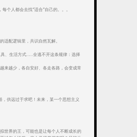
每个人都会去找“适合”自己的。。。
的适配逻辑里，共识自然瓦解。
工具、生活方式……全逃不开这条规律：选择
越来越少，各自安好、各走各路，会变成常
裕，供远过于求吧！未来，某一个思想主义
拟世界的王，可能也是让每个人不断成长的