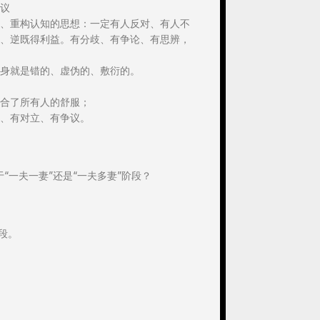
议
、重构认知的思想：一定有人反对、有人不
、逆既得利益。有分歧、有争论、有思辨，
身就是错的、虚伪的、敷衍的。
合了所有人的舒服；
、有对立、有争议。
“一夫一妻”还是“一夫多妻”阶段？
段。