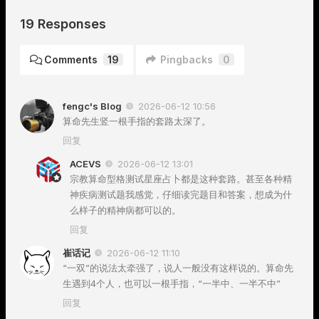
19 Responses
Comments
19
Pingbacks
0
fengc's Blog
2026-06-12 10:56
算命先生竖一根手指的套路太深了。
回复
ACEVS
2026-06-12 13:01
宗教算命型格测试星座占卜都是这种套路。甚至各种精
神疾病测试题我感觉，仔细读完题目和答案，想成为什
么样子的精神病都可以的。
回复
崔话记
2026-06-12 11:10
“一双”的说法太牵强了，说人一般没有这样说的。算命先
生遇到4个人，也可以一根手指，“一半中、一半不中”
回复