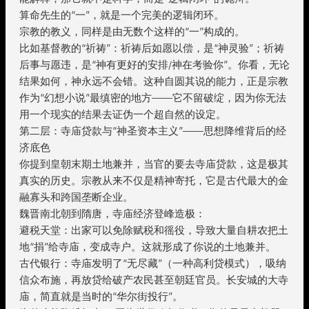
算命先生的“一”，就是一个完美的逻辑闭环。
宗教的教义，同样是由无数个这样的“一”构成的。
比如基督教的“祈祷”：祈祷后如愿以偿，是“神灵验”；祈祷
后事与愿违，是“神有更好的安排/神在考验你”。你看，无论
结果如何，神永远不会错。这种自圆其说的能力，正是宗教
作为“幻想小说”最缜密的地方——它不留破绽，因为你无法
用一个现实的结果去证伪一个超自然的设定。
第二层：寺庙贷款与“神圣资本主义”——思想降维背后的经
济底色
你提到皇朝末期土地兼并，当官的要去寺庙贷款，这是极其
真实的历史。宗教从来不仅是精神寄托，它是古代最大的金
融寡头和跨国垄断企业。
魏晋南北朝到隋唐，寺庙经济登峰造极：
避税天堂：出家可以免除赋税和徭役，导致大量自耕农把土
地“捐”给寺庙，变成寺户。这就形成了你说的土地兼并。
古代银行：寺庙发明了“无尽藏”（一种高利贷模式），吸纳
信众布施，再放贷给破产农民甚至朝廷官员。长安城的大寺
庙，简直就是当时的“华尔街投行”。