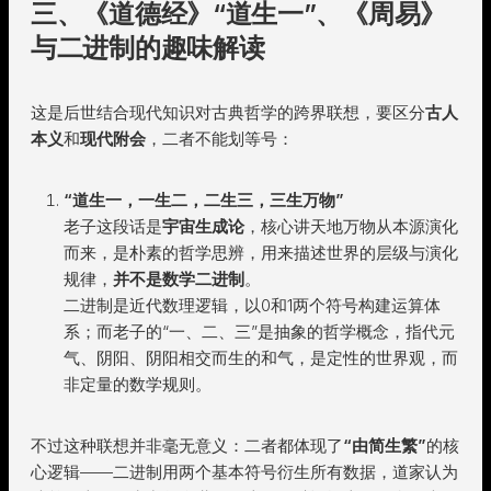
三、《道德经》“道生一”、《周易》
与二进制的趣味解读
这是后世结合现代知识对古典哲学的跨界联想，要区分
古人
本义
和
现代附会
，二者不能划等号：
“道生一，一生二，二生三，三生万物”
老子这段话是
宇宙生成论
，核心讲天地万物从本源演化
而来，是朴素的哲学思辨，用来描述世界的层级与演化
规律，
并不是数学二进制
。
二进制是近代数理逻辑，以0和1两个符号构建运算体
系；而老子的“一、二、三”是抽象的哲学概念，指代元
气、阴阳、阴阳相交而生的和气，是定性的世界观，而
非定量的数学规则。
不过这种联想并非毫无意义：二者都体现了
“由简生繁”
的核
心逻辑——二进制用两个基本符号衍生所有数据，道家认为