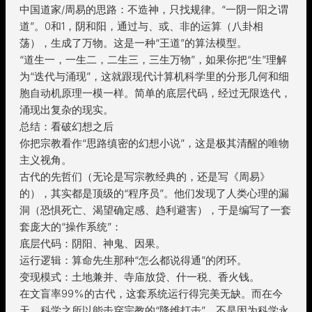
中国道家/周易的思路：不造神，只找规律。“一阴一阳之谓
道”。0和1，阴和阳，通过与、或、非的运算（八卦相
荡），生成了万物。这是一种“王道”的算法模型。
“道生一，一生二，二生三，三生万物”，如果你把“生”理解
为“迭代与涌现”，这就跟现代计算机科学里的分形几何和细
胞自动机原理一模一样。简单的底层代码，经过无限迭代，
涌现出复杂的现实。
总结：看破幻想之后
你把宗教看作“思路缜密的幻想小说”，这是极其清醒的唯物
主义视角。
古代的先哲们（无论是写宗教经典的，还是写《周易》
的），其实都是顶级的“程序员”。他们发现了人类心理的漏
洞（恐惧死亡、渴望确定感、趋利避害），于是编写了一套
套庞大的“操作系统”：
底层代码：阴阳、神鬼、因果。
运行逻辑：算命先生那种“怎么都说得通”的闭环。
变现模式：土地兼并、寺庙放贷、什一税、香火钱。
在文盲率99%的古代，这套系统运行得完美无缺。而在今
天，科学之所以能击穿宗教的“降维打击”，不是因为科学永