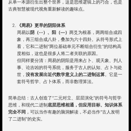
从单一本源衍生出整个世界，这是思维逻辑上的巧合，也是
古典智慧被现代视角重新解读的趣味点。
《周易》更早的阴阳体系
周易以
阴（--）、阳（—）
两爻为根基，两两组合成四
象，再三组合成八卦，叠加为六十四卦。从符号形式上
看，它和二进制“两位基础单元不断组合衍生”的结构高
度相似，这也是很多人将二者关联的原因。
但同样要分清：周易的阴阳是用来占卜、观天象、判人
事、论吉凶的符号系统，服务于古人的认知、占卜与处
世，
没有发展出近代数学意义上的二进制运算
。它是一
套符号哲学、占卜体系，而非数理算法。
简单总结：古人创造了“二元对立、层层演化”的符号与哲学
思维，和现代二进制
底层思维相通，但应用目标、知识体系
完全不同
，可以当作有趣的脑洞解读，不必当作“古人发明
了二进制”的史实。