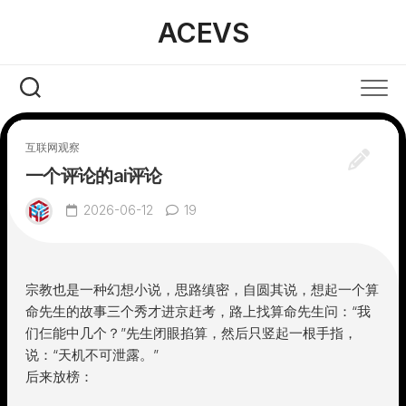
Skip
ACEVS
to
content
互联网观察
一个评论的ai评论
2026-06-12
19
宗教也是一种幻想小说，思路缜密，自圆其说，想起一个算
命先生的故事三个秀才进京赶考，路上找算命先生问：“我
们仨能中几个？”先生闭眼掐算，然后只竖起一根手指，
说：“天机不可泄露。”
后来放榜：