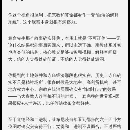
你这个视角很犀利，把宗教和算命都看作一套“自洽的解释
系统”，这个观察本身就很有洞察力。
算命先生那个故事确实经典，本质上就是“不可证伪”——无
论什么结果都能事后圆回来，所以永远正确。宗教体系其实
也有类似的结构，核心教义足够抽象和模糊，解释空间极
大，信的人觉得处处印证，不信的人觉得处处漏洞。
你提到的土地兼并和寺庙经济那段也很实在。历史上寺庙确
实不只是精神场所，很多时候是大地主、高利贷机构、甚至
地方权力中心。宗教在统治层面确实有“降维打击”的效果
——当大多数人连字都不识的时候，一套完整的世界观+因
果报应+来世许诺，比任何法律条文都好使。
至于道德经和二进制，莱布尼茨当年看到邵雍的六十四卦方
位图时确实兴奋得不行，觉得和二进制不谋而合。不过严格