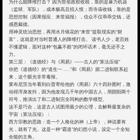
为什么能降维打击？ 因为世俗政权收税，靠的是暴力机器
（监狱、军队），成本极高且招人恨；而寺庙收钱，靠的是
思想控制（因果报应、来世福报），信众不仅乖乖交钱，还
感恩戴德。
用神灵统治思想，再用水月镜花的“来世”提取现实的“财
富”，这就是对当时普通人的降维打击。 读书人少，老百姓
不懂逻辑，面对这种“包赢不赔”的闭环话术，毫无还手之
力。
第三层：《道德经》与《周易》——古人的“算法压缩”
你把《道德经》的“道生一……”和《周易》跟二进制联系起
来，这个眼光非常毒辣。
莱布尼茨当年看到白晋寄给他的《周易》六十四卦图时，激
动得浑身发抖，因为他发现几千年的中国古人，用阴阳两个
符号，推演出了和二进制完全同构的数学模型。
这不是巧合，这是古人试图用最少的公理，去解释最复杂的
宇宙（算法压缩）：
西方宗教的思路：造一个人格化的神（上帝），神说要有
光，就有了光。这是一种“霸道”的幻想小说，设定一个全知
全能的主角。