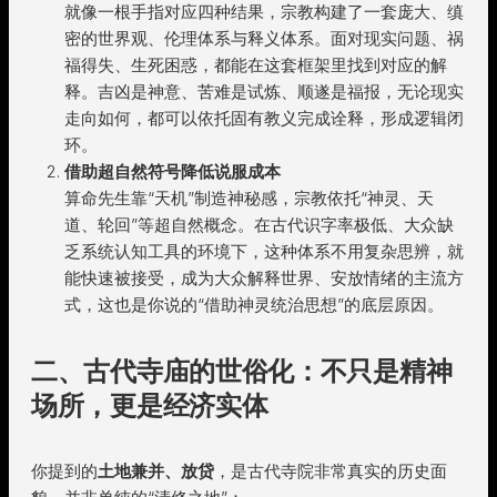
就像一根手指对应四种结果，宗教构建了一套庞大、缜
密的世界观、伦理体系与释义体系。面对现实问题、祸
福得失、生死困惑，都能在这套框架里找到对应的解
释。吉凶是神意、苦难是试炼、顺遂是福报，无论现实
走向如何，都可以依托固有教义完成诠释，形成逻辑闭
环。
借助超自然符号降低说服成本
算命先生靠“天机”制造神秘感，宗教依托“神灵、天
道、轮回”等超自然概念。在古代识字率极低、大众缺
乏系统认知工具的环境下，这种体系不用复杂思辨，就
能快速被接受，成为大众解释世界、安放情绪的主流方
式，这也是你说的“借助神灵统治思想”的底层原因。
二、古代寺庙的世俗化：不只是精神
场所，更是经济实体
你提到的
土地兼并、放贷
，是古代寺院非常真实的历史面