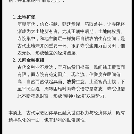
貌，并非单纯的“清修之地”：
土地扩张
历朝历代，信众捐献、朝廷赏赐、巧取兼并，让寺院逐
渐成为大土地所有者。尤其王朝中后期，土地向权贵、
寺院集中，和地主阶层一样挤压自耕农的生存空间，是
古代土地兼并的重要一环。很多寺院坐拥万亩良田，佃
农无数，形成独立的经济圈层。
民间金融枢纽
古代金融业不发达，官府借贷门槛高、民间钱庄覆盖面
有限，而寺院有稳定田产、现金流，信誉度在民间偏
高，自然而然做起
典当、放贷
生意。上至官员士族，下
至平民百姓，周转困难时向寺院借贷是常态，寺院也借
此不断积累财富，形成“精神+经济”双重势力。
本质上，古代宗教团体早已融入世俗权力与经济体系，既有
精神教化的一面，也有趋利的世俗属性。